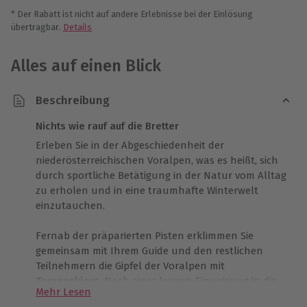
* Der Rabatt ist nicht auf andere Erlebnisse bei der Einlösung
übertragbar.
Details
Alles auf einen Blick
Beschreibung
Nichts wie rauf auf die Bretter
Erleben Sie in der Abgeschiedenheit der
niederösterreichischen Voralpen, was es heißt, sich
durch sportliche Betätigung in der Natur vom Alltag
zu erholen und in eine traumhafte Winterwelt
einzutauchen.
Fernab der präparierten Pisten erklimmen Sie
gemeinsam mit Ihrem Guide und den restlichen
Teilnehmern die Gipfel der Voralpen mit
Tourenskiern
. Nach einer kurzen Einweisung in die
Mehr Lesen
richtige Technik des Tourengehens starten Sie Ihre