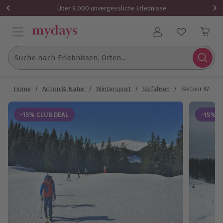
Über 9.000 unvergessliche Erlebnisse
Benutzerkonto
Suche nach Erlebnissen, Orten...
Home
/
Action & Natur
/
Wintersport
/
Skifahren
/
Skitour Wien
-15% CLUB DEAL
-15% C