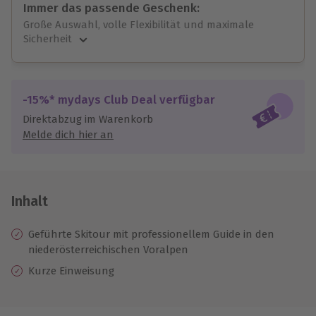
Immer das passende Geschenk:
Große Auswahl, volle Flexibilität und maximale
Sicherheit
Große Auswahl
Über 9.000 unvergessliche Erlebnisse.
Volle Flexibilität
-15%* mydays Club Deal verfügbar
Jeder Gutschein für alle Erlebnisse einlösbar.
Direktabzug im Warenkorb
Maximale Sicherheit
Melde dich hier an
10 Jahre gültig & verlängerbar.
Inhalt
Geführte Skitour mit professionellem Guide in den
niederösterreichischen Voralpen
Kurze Einweisung