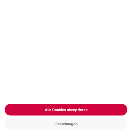
Vertrag widerrufen
FAQs
Kontakt
Zahlungsarten
Über uns
Magazin
Jobs & Karriere
Partnerprogramm
Versand und Lieferung
Presse
AGB
Cookie Einstellungen
Datenschutz
Nutzungsbedingungen
Online-Marktplatz
Barrierefreiheit
Compliance
Impressum
RECHNUNG