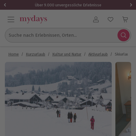
Über 9.000 unvergessliche Erlebnisse
Benutzerkonto
Suche nach Erlebnissen, Orten...
Home
/
Kurzurlaub
/
Kultur und Natur
/
Aktivurlaub
/
Skiurlaub in