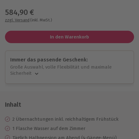
Wähle im nächsten Schritt einen Termin aus
584,90 €
zzgl. Versand
(inkl. MwSt.)
In den Warenkorb
Immer das passende Geschenk:
Große Auswahl, volle Flexibilität und maximale
Sicherheit
Große Auswahl
Über 9.000 unvergessliche Erlebnisse.
Volle Flexibilität
Jeder Gutschein für alle Erlebnisse einlösbar.
Inhalt
Maximale Sicherheit
10 Jahre gültig & verlängerbar.
2 Übernachtungen inkl. reichhaltigem Frühstück
1 Flasche Wasser auf dem Zimmer
Täglich Halbpension am Abend (4-Gänge-Menü)