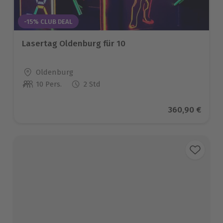
-15% CLUB DEAL
Lasertag Oldenburg für 10
Standort
Oldenburg
10 Pers.
2 Std
Anzahl der Teilnehmer
Aktueller Prei
360,90 €