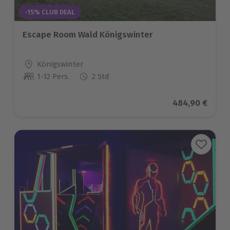
-15% CLUB DEAL
Escape Room Wald Königswinter
Standort
Königswinter
1-12 Pers.
2 Std
Anzahl der Teilnehmer
Aktueller Prei
484,90 €