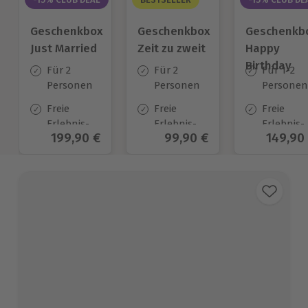
Geschenkbox
Geschenkbox
Geschenkb
Just Married
Zeit zu zweit
Happy
Birthday
Für 2
Für 2
Für 1-2
Personen
Personen
Personen
Freie
Freie
Freie
Erlebnis-
Erlebnis-
Erlebnis-
Aktueller Preis
199,90 €
Aktueller Preis
99,90 €
Aktuell
149,90
Auswahl
Auswahl
Auswahl
an ca. 700
an ca. 450
an ca.
Orten
Orten
1.700 Ort