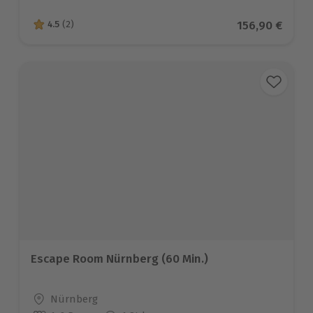
Aktueller Pre
156,90 €
4.5
(2)
4.5 von 5 Sternen basierend auf 2 Bewertungen
Escape Room Nürnberg (60 Min.)
Standort
Nürnberg