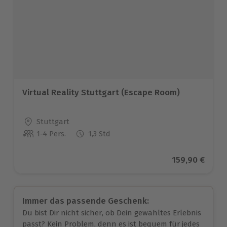
Virtual Reality Stuttgart (Escape Room)
Standort
Stuttgart
1-4 Pers.
1,3 Std
Anzahl der Teilnehmer
Aktueller Pre
159,90 €
Immer das passende Geschenk:
Du bist Dir nicht sicher, ob Dein gewähltes Erlebnis
passt? Kein Problem, denn es ist bequem für jedes