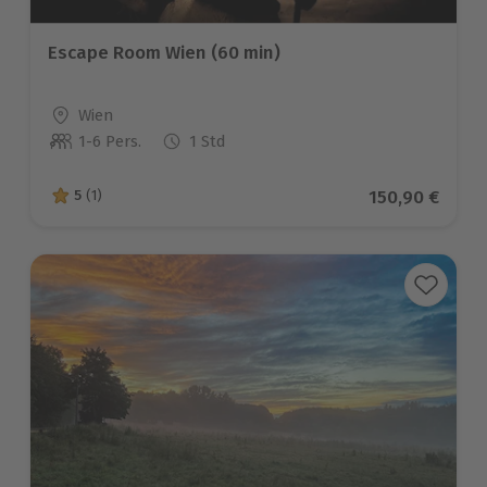
Escape Room Wien (60 min)
Standort
Wien
1-6 Pers.
1 Std
Anzahl der Teilnehmer
Aktueller Pre
150,90 €
5
(1)
5 von 5 Sternen basierend auf 1 Bewertungen