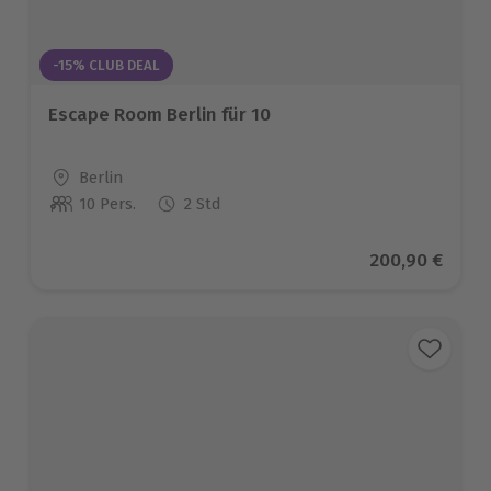
-15% CLUB DEAL
Escape Room Berlin für 10
Standort
Berlin
10 Pers.
2 Std
Anzahl der Teilnehmer
Aktueller Prei
200,90 €