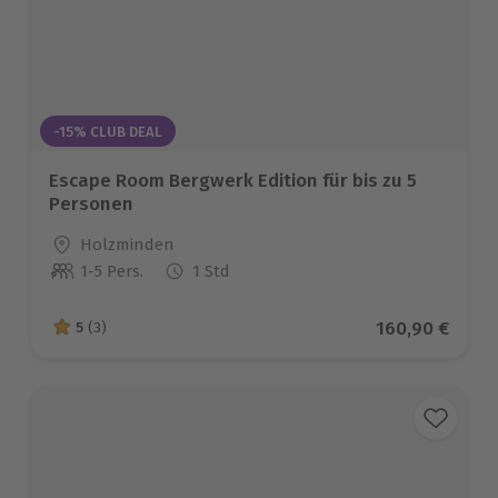
-15% CLUB DEAL
Escape Room Bergwerk Edition für bis zu 5
Personen
Standort
Holzminden
1-5 Pers.
1 Std
Anzahl der Teilnehmer
Aktueller Prei
160,90 €
5
(3)
5 von 5 Sternen basierend auf 3 Bewertungen