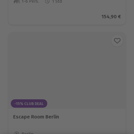
1-6 Pers.
1 Std
Anzahl der Teilnehmer
Aktueller Pre
154,90 €
-15% CLUB DEAL
Escape Room Berlin
Standort
Berlin