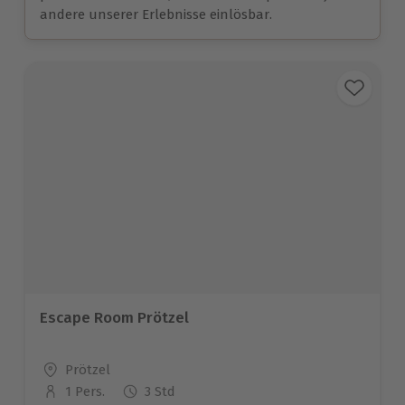
andere unserer Erlebnisse einlösbar.
Escape Room Prötzel
Standort
Prötzel
1 Pers.
3 Std
Anzahl der Teilnehmer