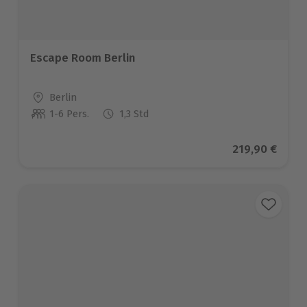
Escape Room Berlin
Standort
Berlin
1-6 Pers.
1,3 Std
Anzahl der Teilnehmer
Aktueller Pre
219,90 €