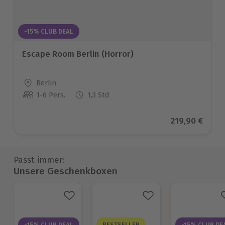
-15% CLUB DEAL
Escape Room Berlin (Horror)
Standort
Berlin
1-6 Pers.
1,3 Std
Anzahl der Teilnehmer
Aktueller Pre
219,90 €
Passt immer:
Unsere Geschenkboxen
-15% CLUB DEAL
BESTSELLER
-15% CLUB DE