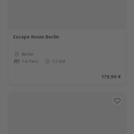
Escape Room Berlin
Standort
Berlin
1-6 Pers.
1,3 Std
Anzahl der Teilnehmer
Aktueller Pre
179,90 €