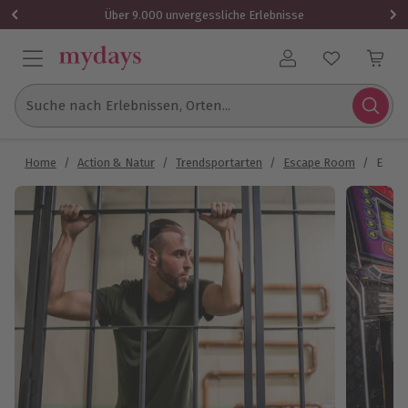
Über 9.000 unvergessliche Erlebnisse
Benutzerkonto
Suche nach Erlebnissen, Orten...
Home
/
Action & Natur
/
Trendsportarten
/
Escape Room
/
Escap