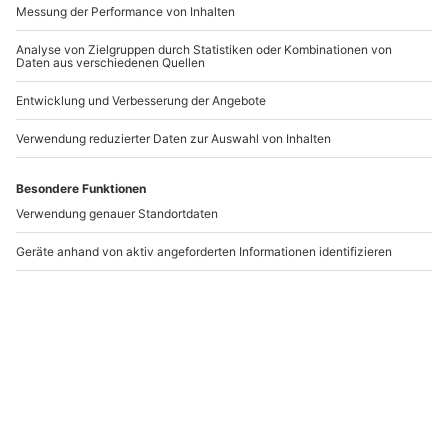
Escape Room Mainz-
Escape Room Brühl
Kastel
Mainz-Kastel
Brühl
1-4 Personen
1-3 Personen
129,90 €
104,90 €
5
(1)
Newsletter abonnieren und 10 € Rabatt sichern