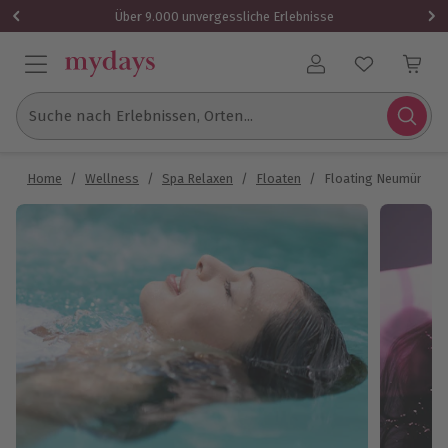
Über 9.000 unvergessliche Erlebnisse
Benutzerkonto
Suche nach Erlebnissen, Orten...
Home
/
Wellness
/
Spa Relaxen
/
Floaten
/
Floating Neumünster