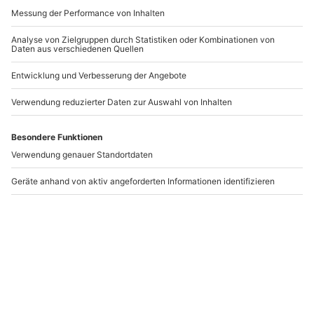
-15% CLUB DEAL
Honigmassage Peine
Hot & Cold Stone
Massage
Peine
Reichweiler
1 Person
1 Person
75,90 €
61,90 €
5
(1)
Newsletter abonnieren und 10 € Rabatt sichern