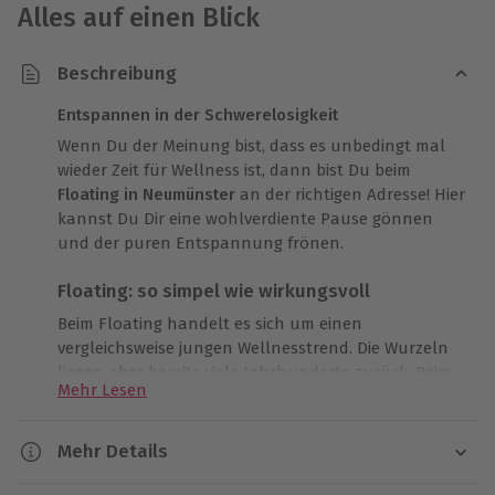
Alles auf einen Blick
Beschreibung
Entspannen in der Schwerelosigkeit
Wenn Du der Meinung bist, dass es unbedingt mal
wieder Zeit für Wellness ist, dann bist Du beim
Floating in Neumünster
an der richtigen Adresse! Hier
kannst Du Dir eine wohlverdiente Pause gönnen
und der puren Entspannung frönen.
Floating: so simpel wie wirkungsvoll
Beim Floating handelt es sich um einen
vergleichsweise jungen Wellnesstrend. Die Wurzeln
liegen aber bereits viele Jahrhunderte zurück. Beim
Mehr Lesen
Floating in Neumünster wird Dir bei einem kurzen
Vorgespräch das Prinzip des Floatens und worauf
Du Dich heute freuen darfst, erläutert: Du begibst
Mehr Details
Dich in
körperwarmes Wasser, das mit Meersalz
Dauer
angereichert
wurde und treibst darauf.