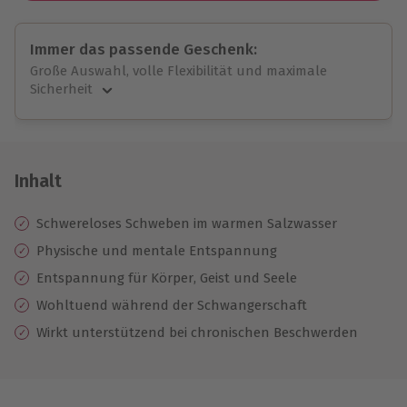
Immer das passende Geschenk:
Große Auswahl, volle Flexibilität und maximale
Sicherheit
Große Auswahl
Über 9.000 unvergessliche Erlebnisse.
Volle Flexibilität
Jeder Gutschein für alle Erlebnisse einlösbar.
Inhalt
Maximale Sicherheit
10 Jahre gültig & verlängerbar.
Schwereloses Schweben im warmen Salzwasser
Physische und mentale Entspannung
Entspannung für Körper, Geist und Seele
Wohltuend während der Schwangerschaft
Wirkt unterstützend bei chronischen Beschwerden