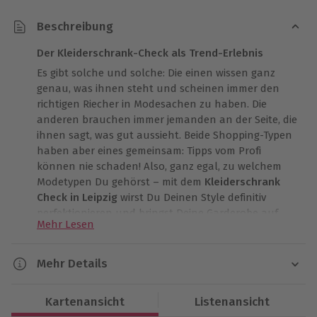
Beschreibung
Der Kleiderschrank-Check als Trend-Erlebnis
Es gibt solche und solche: Die einen wissen ganz
genau, was ihnen steht und scheinen immer den
richtigen Riecher in Modesachen zu haben. Die
anderen brauchen immer jemanden an der Seite, die
ihnen sagt, was gut aussieht. Beide Shopping-Typen
haben aber eines gemeinsam: Tipps vom Profi
können nie schaden! Also, ganz egal, zu welchem
Modetypen Du gehörst – mit dem
Kleiderschrank
Check in Leipzig
wirst Du Deinen Style definitiv
perfektionieren und bringst Deine Garderobe auf
Mehr Lesen
Vordermann!
Beim Kleiderschrank Check bei Dir zuhause, haben
Mehr Details
wir uns etwas ganz Besonderes für Dich ausgedacht.
Dauer
Hier erwartet Dich nicht nur eine umfassende
Kartenansicht
Listenansicht
Modeberatung mit allem was dazu gehört – Du
Ca. 2 Stunden