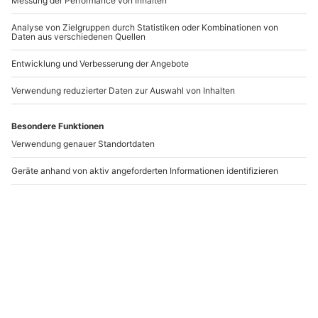
-15% CLUB DEAL
Ayurveda Massage
Floating Neumünster
Meschede
Meschede
Neumünster
1 Person
1 Person
82,90 €
94,90 €
Newsletter abonnieren und 10 € Rabatt sichern
Abonnieren