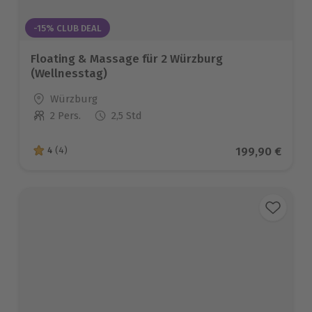
-15% CLUB DEAL
Floating & Massage für 2 Würzburg
(Wellnesstag)
Standort
Würzburg
2 Pers.
2,5 Std
Anzahl der Teilnehmer
Aktueller Prei
199,90 €
4
(4)
4 von 5 Sternen basierend auf 4 Bewertungen