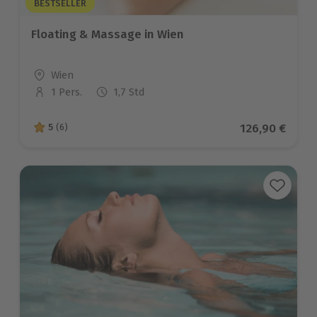
BESTSELLER
Floating & Massage in Wien
Standort
Wien
1 Pers.
1,7 Std
Anzahl der Teilnehmer
Aktueller Pre
126,90 €
5
(6)
5 von 5 Sternen basierend auf 6 Bewertungen