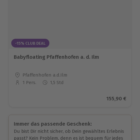
-15% CLUB DEAL
Babyfloating Pfaffenhofen a. d. Ilm
Standort
Pfaffenhofen a.d.Ilm
1 Pers.
1,5 Std
Anzahl der Teilnehmer
Aktueller Pre
155,90 €
Immer das passende Geschenk:
Du bist Dir nicht sicher, ob Dein gewähltes Erlebnis
passt? Kein Problem, denn es ist bequem für jedes