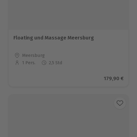
Floating und Massage Meersburg
Standort
Meersburg
1 Pers.
2,5 Std
Anzahl der Teilnehmer
Aktueller Pre
179,90 €