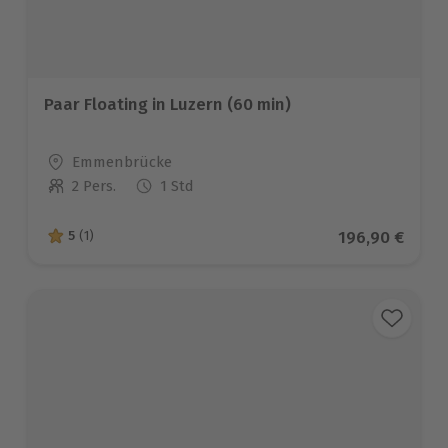
Paar Floating in Luzern (60 min)
Standort
Emmenbrücke
2 Pers.
1 Std
Anzahl der Teilnehmer
Aktueller Prei
196,90 €
5
(1)
5 von 5 Sternen basierend auf 1 Bewertungen