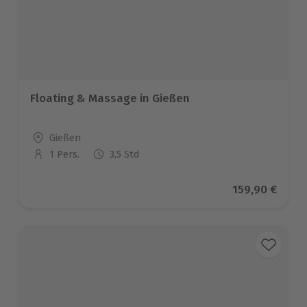
Floating & Massage in Gießen
Standort
Gießen
1 Pers.
3,5 Std
Anzahl der Teilnehmer
Aktueller Pre
159,90 €