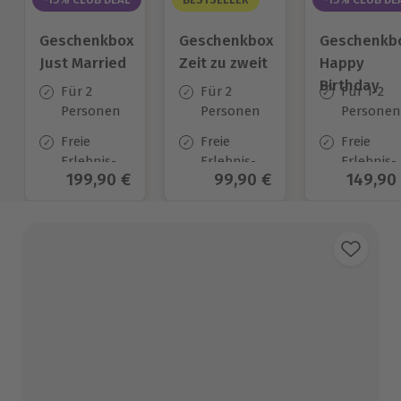
Geschenkbox
Geschenkbox
Geschenkb
Just Married
Zeit zu zweit
Happy
Birthday
Für 2
Für 2
Für 1-2
Personen
Personen
Personen
Freie
Freie
Freie
Erlebnis-
Erlebnis-
Erlebnis-
Aktueller Preis
199,90 €
Aktueller Preis
99,90 €
Aktuell
149,90
Auswahl
Auswahl
Auswahl
an ca. 700
an ca. 450
an ca.
Orten
Orten
1.700 Ort