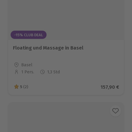
-15% CLUB DEAL
Floating und Massage in Basel
Standort
Basel
1 Pers.
1,3 Std
Anzahl der Teilnehmer
Aktueller Pre
157,90 €
5
(2)
5 von 5 Sternen basierend auf 2 Bewertungen