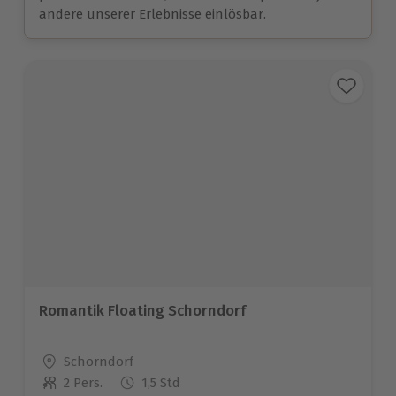
andere unserer Erlebnisse einlösbar.
Romantik Floating Schorndorf
Standort
Schorndorf
2 Pers.
1,5 Std
Anzahl der Teilnehmer