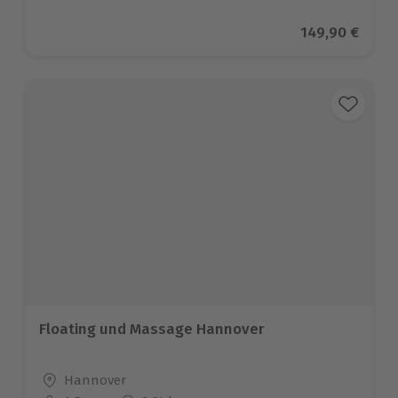
Aktueller Prei
149,90 €
Floating und Massage Hannover
Standort
Hannover