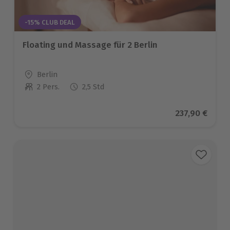
-15% CLUB DEAL
Floating und Massage für 2 Berlin
Standort
Berlin
2 Pers.
2,5 Std
Anzahl der Teilnehmer
Aktueller Pre
237,90 €