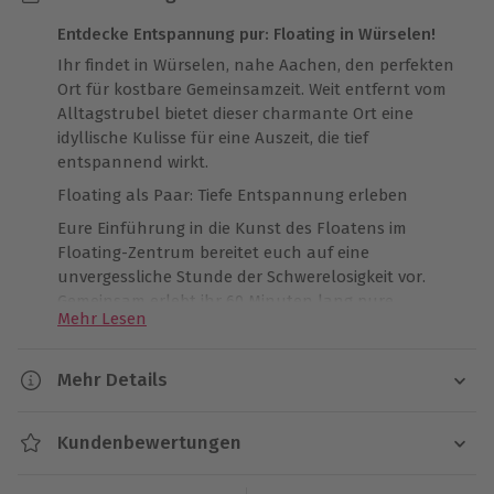
Entdecke Entspannung pur: Floating in Würselen!
Ihr findet in Würselen, nahe Aachen, den perfekten
Ort für kostbare Gemeinsamzeit. Weit entfernt vom
Alltagstrubel bietet dieser charmante Ort eine
idyllische Kulisse für eine Auszeit, die tief
entspannend wirkt.
Floating als Paar: Tiefe Entspannung erleben
Eure Einführung in die Kunst des Floatens im
Floating-Zentrum bereitet euch auf eine
unvergessliche Stunde der Schwerelosigkeit vor.
Gemeinsam erlebt ihr 60 Minuten lang pure
Mehr Lesen
Erholung im speziellen Floating-Becken, das sowohl
Körper als auch Seele tief entspannt.
Mehr Details
Nachruhe genießen mit erfrischenden Extras
Nach dem eindrucksvollen Floating-Erlebnis könnt
Dauer
ihr unter einer warmen Dusche vollends
Kundenbewertungen
Gesamtdauer: ca. 2,5 Stunden
entspannen. Ein frischer Obstteller und ein Getränk
Reine Floatingdauer: ca. 1 Stunde
nach Wahl runden das Wohlfühlerlebnis ab. Nutzt