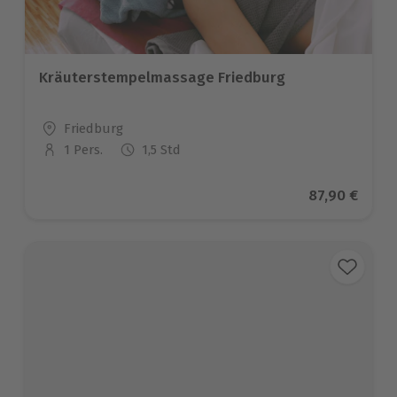
Kräuterstempelmassage Friedburg
Standort
Friedburg
1 Pers.
1,5 Std
Anzahl der Teilnehmer
Aktueller Pr
87,90 €