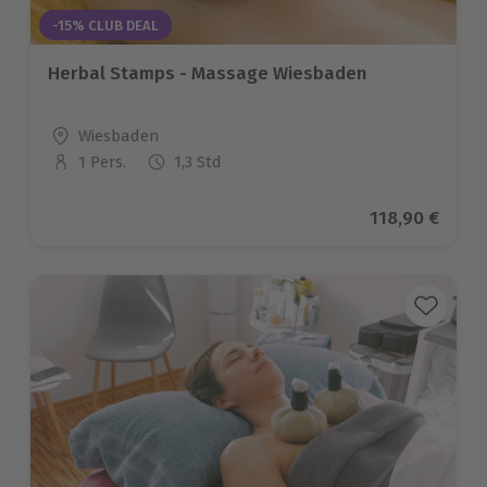
-15% CLUB DEAL
Herbal Stamps - Massage Wiesbaden
Standort
Wiesbaden
1 Pers.
1,3 Std
Anzahl der Teilnehmer
Aktueller Pre
118,90 €