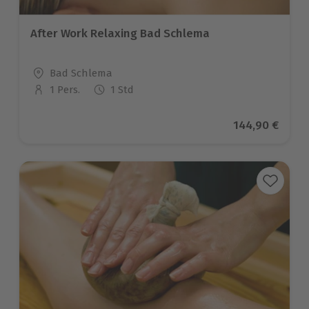
After Work Relaxing Bad Schlema
Standort
Bad Schlema
1 Pers.
1 Std
Anzahl der Teilnehmer
Aktueller Prei
144,90 €