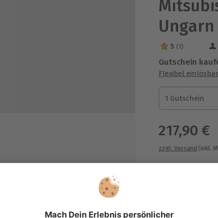
Mitsubis
Ungarn
5
(1)
5 Sterne von 5 a
Gutschein kauf
Flexibel einlösba
1 Gutschein
1 Gutschein
1 Gutschein
217,90 €
zzgl. Versand
(inkl. 
n Instruktor
Immer das p