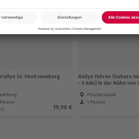
trallye St. Pauli Hamburg
Rallye fahren (Subaru I
- 5 Rdn) in der Nähe von
amburg
Pusztacsalád
 Person
1 Person
19,90 €
(2)