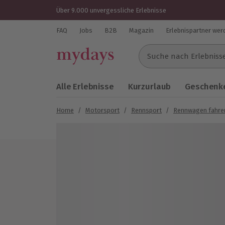
Über 9.000 unvergessliche Erlebnisse
FAQ
Jobs
B2B
Magazin
Erlebnispartner wer
Suche nach Erlebnissen..
Alle Erlebnisse
Kurzurlaub
Geschenke
Home
/
Motorsport
/
Rennsport
/
Rennwagen fahre
Bild 1 von 3