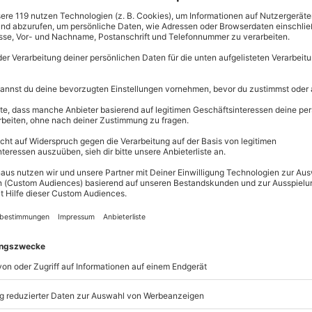
Große Auswahl, 
maximale Siche
Große Aus
Über 9.000 
Erlebnisse.
Volle Flexibi
Jeder Gutsc
einlösbar.
r nicht genug bekommen? Dein
Maximale S
ter dem Steuer eines
Rallye-Autos
10 Jahre gü
as hier die Möglichkeit, Deinen
llye fahren
in der Nähe von
cken und den Staub aufwirbeln.
der österreichischen Grenze und
 genau hier kannst Du in eine
igen, Dich anschnallen und die 360
sen vertraut gemacht und erhältst
e-Auto
. Zu Deiner Ausrüstung beim