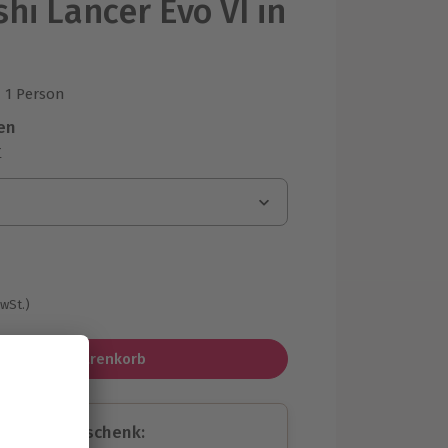
hi Lancer Evo VI in
1 Person
us 1 Bewertungen
en
r
MwSt.)
In den Warenkorb
assende Geschenk: