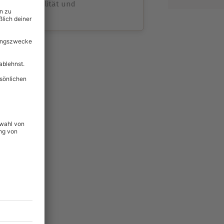
volle Flexibilität und
rheit
wahl
unvergessliche
lität
hein für alle Erlebnisse
icherheit
ltig & verlängerbar.