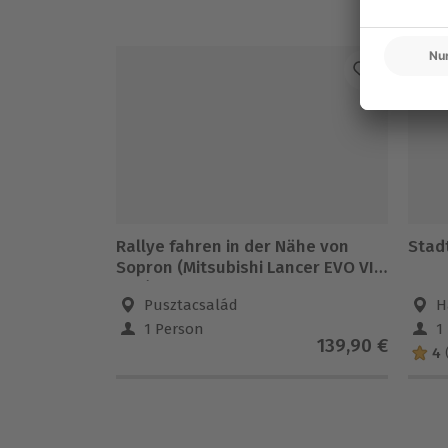
Rallye fahren in der Nähe von
Stad
Sopron (Mitsubishi Lancer EVO VI 5
Rdn)
Pusztacsalád
H
1 Person
1
139,90 €
4