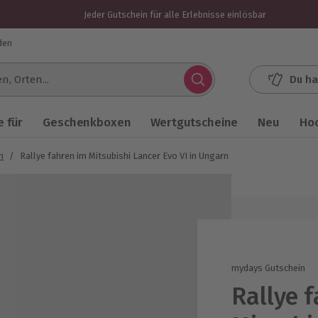
Jeder Gutschein für alle Erlebnisse einlösbar
den
Du ha
.
 für
Geschenkboxen
Wertgutscheine
Neu
Ho
n
/
Rallye fahren im Mitsubishi Lancer Evo VI in Ungarn
mydays Gutschein
Rallye 