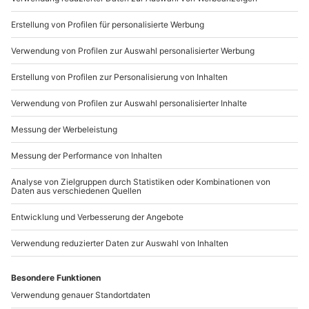
Gutschein gültig für 1 Person
Du möchtest als Firma bestellen?
Sichere Dir attraktive Firmenkunden Vorteile.
+49 89 / 21 12 90 20
Mo-Fr: 9-17 Uhr
b2b@mydays.de
www.b2b.mydays.de/
Artikelnummer
:
60603
Andere Produkte entdecken