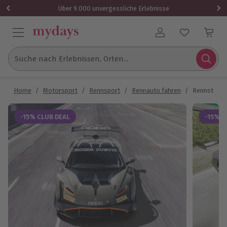
Über 9.000 unvergessliche Erlebnisse
Benutzerkonto
Suche nach Erlebnissen, Orten...
Home
/
Motorsport
/
Rennsport
/
Rennauto fahren
/
Rennstreck
-15% CLUB DEAL
-15% C