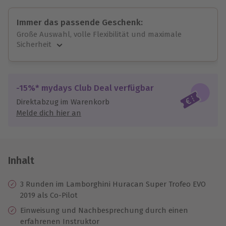
Immer das passende Geschenk:
Große Auswahl, volle Flexibilität und maximale
Sicherheit
Große Auswahl
Über 9.000 unvergessliche Erlebnisse.
Volle Flexibilität
-15%* mydays Club Deal verfügbar
Jeder Gutschein für alle Erlebnisse einlösbar.
Direktabzug im Warenkorb
Maximale Sicherheit
Melde dich hier an
10 Jahre gültig & verlängerbar.
Inhalt
3 Runden im Lamborghini Huracan Super Trofeo EVO
2019 als Co-Pilot
Einweisung und Nachbesprechung durch einen
erfahrenen Instruktor