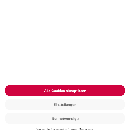
Vertrag widerrufen
FAQs
Kontakt
Zahlungsarten
Über uns
Magazin
Jobs & Karriere
Partnerprogramm
Versand und Lieferung
Presse
AGB
Cookie Einstellungen
Datenschutz
Nutzungsbedingungen
Online-Marktplatz
Barrierefreiheit
Compliance
Impressum
RECHNUNG