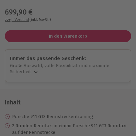
Wähle im nächsten Schritt einen Termin aus
699,90 €
zzgl. Versand
(inkl. MwSt.)
In den Warenkorb
Immer das passende Geschenk:
Große Auswahl, volle Flexibilität und maximale
Sicherheit
Große Auswahl
Über 9.000 unvergessliche Erlebnisse.
Volle Flexibilität
Jeder Gutschein für alle Erlebnisse einlösbar.
Inhalt
Maximale Sicherheit
10 Jahre gültig & verlängerbar.
Porsche 911 GT3 Rennstreckentraining
2 Runden Renntaxi in einem Porsche 911 GT3 Renntaxi
auf der Rennstrecke