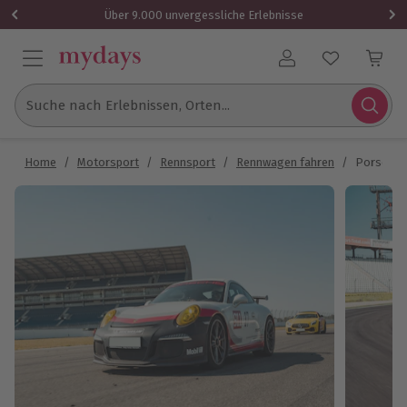
Über 9.000 unvergessliche Erlebnisse
Benutzerkonto
Suche nach Erlebnissen, Orten...
Home
/
Motorsport
/
Rennsport
/
Rennwagen fahren
/
Porsche G