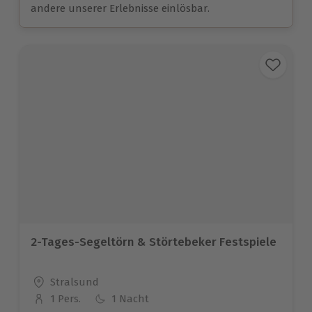
andere unserer Erlebnisse einlösbar.
2-Tages-Segeltörn & Störtebeker Festspiele
Standort
Stralsund
1 Pers.
1 Nacht
Anzahl der Teilnehmer