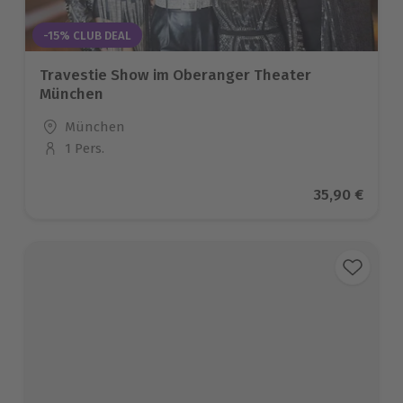
-15% CLUB DEAL
Travestie Show im Oberanger Theater
München
Standort
München
1 Pers.
Anzahl der Teilnehmer
Aktueller Pr
35,90 €