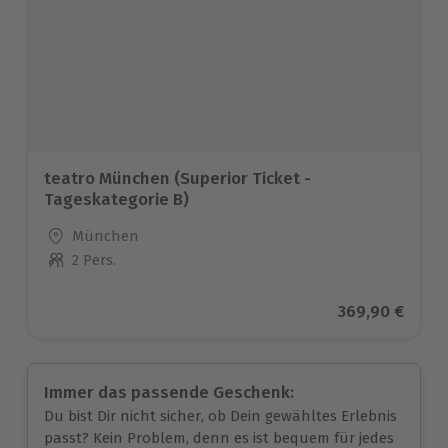
teatro München (Superior Ticket -
Tageskategorie B)
Standort
München
2 Pers.
Anzahl der Teilnehmer
Aktueller Prei
369,90 €
Immer das passende Geschenk:
Du bist Dir nicht sicher, ob Dein gewähltes Erlebnis
passt? Kein Problem, denn es ist bequem für jedes