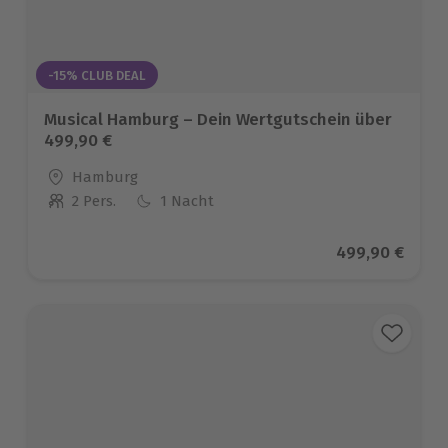
-15% CLUB DEAL
Musical Hamburg – Dein Wertgutschein über
499,90 €
Standort
Hamburg
2 Pers.
1 Nacht
Anzahl der Teilnehmer
Aktueller Prei
499,90 €