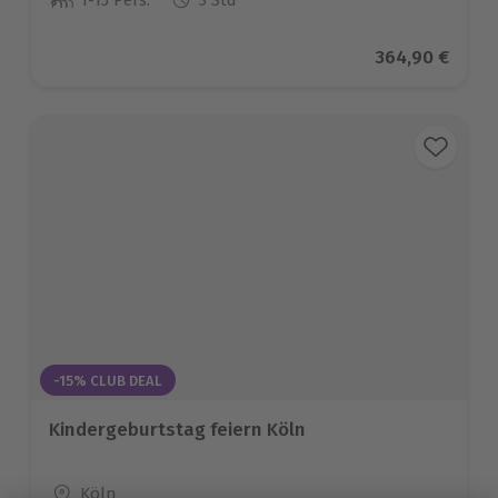
1-15 Pers.
3 Std
Anzahl der Teilnehmer
Aktueller Prei
364,90 €
-15% CLUB DEAL
Kindergeburtstag feiern Köln
Standort
Köln