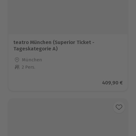
teatro München (Superior Ticket -
Tageskategorie A)
Standort
München
2 Pers.
Anzahl der Teilnehmer
Aktueller Prei
409,90 €