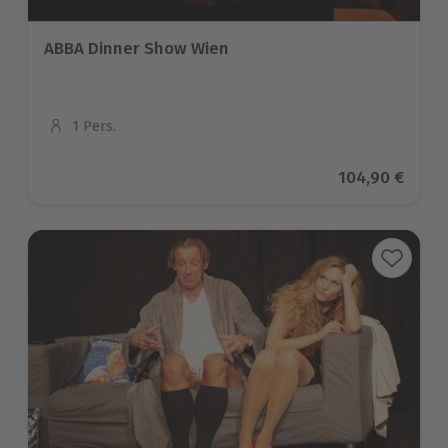
ABBA Dinner Show Wien
1 Pers.
Anzahl der Teilnehmer
Aktueller Prei
104,90 €