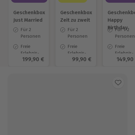
Geschenkbox
Geschenkbox
Geschenkb
Just Married
Zeit zu zweit
Happy
Birthday
Für 2
Für 2
Für 1-2
Personen
Personen
Personen
Freie
Freie
Freie
Erlebnis-
Erlebnis-
Erlebnis-
Aktueller Preis
199,90 €
Aktueller Preis
99,90 €
Aktuell
149,90
Auswahl
Auswahl
Auswahl
an ca. 700
an ca. 450
an ca.
Orten
Orten
1.700 Ort