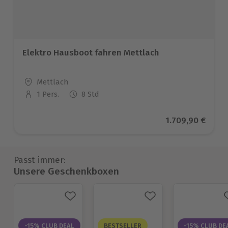
Elektro Hausboot fahren Mettlach
Standort
Mettlach
1 Pers.
8 Std
Anzahl der Teilnehmer
Aktueller Preis
1.709,90 €
Passt immer:
Unsere Geschenkboxen
-15% CLUB DEAL
BESTSELLER
-15% CLUB DE