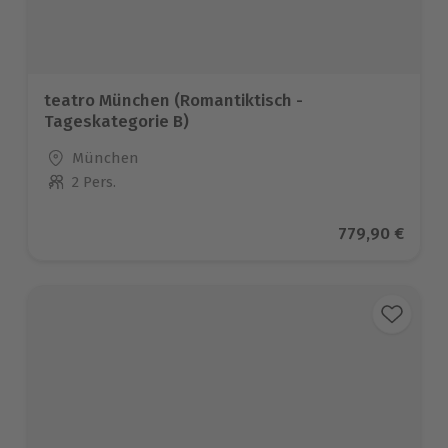
teatro München (Romantiktisch -
Tageskategorie B)
Standort
München
2 Pers.
Anzahl der Teilnehmer
Aktueller Prei
779,90 €