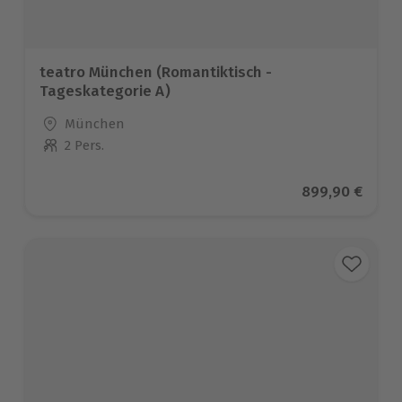
teatro München (Romantiktisch -
Tageskategorie A)
Standort
München
2 Pers.
Anzahl der Teilnehmer
Aktueller Prei
899,90 €