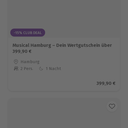
-15% CLUB DEAL
Musical Hamburg – Dein Wertgutschein über
399,90 €
Standort
Hamburg
2 Pers.
1 Nacht
Anzahl der Teilnehmer
Aktueller Prei
399,90 €