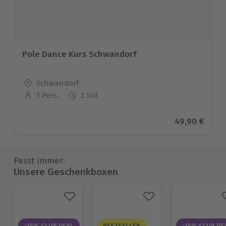
Pole Dance Kurs Schwandorf
Standort
Schwandorf
1 Pers.
2 Std
Anzahl der Teilnehmer
Aktueller Pre
49,90 €
Passt immer:
Unsere Geschenkboxen
-15% CLUB DEAL
BESTSELLER
-15% CLUB DE