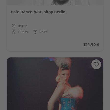
Pole Dance-Workshop Berlin
Standort
Berlin
1 Pers.
4 Std
Anzahl der Teilnehmer
Aktueller Pre
124,90 €