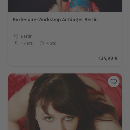
Burlesque-Workshop Anfänger Berlin
Standort
Berlin
1 Pers.
4 Std
Anzahl der Teilnehmer
Aktueller Pre
124,90 €