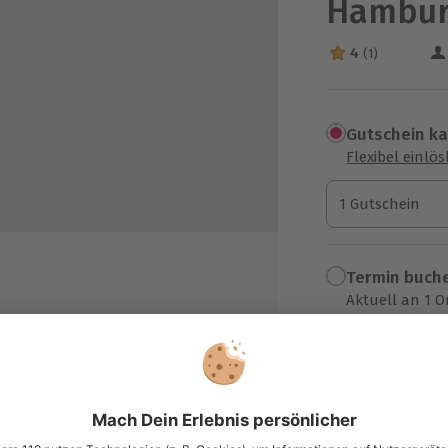
Hambu
4
(1)
4 Sterne von 5 a
Gutschein k
Flexibel einlö
1 Gutschein
1 Gutschein
1 Gutschein
Termin buch
Aktuell an 1 O
Wähle im nächs
 und sechs hochwertigen
99,90 €
d seine Herstellung
zzgl. Versand
(inkl. 