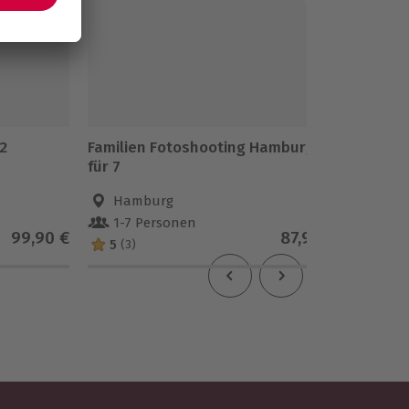
2
Familien Fotoshooting Hamburg
SUP Ein
für 7
Hamburg
Scha
1-7 Personen
1 Pe
99,90 €
87,90 €
5
(3)