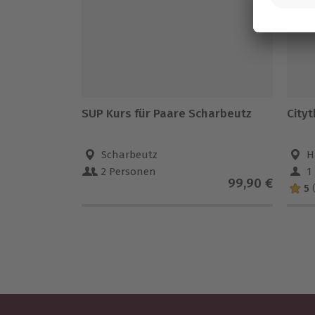
SUP Kurs für Paare Scharbeutz
City
Scharbeutz
H
2 Personen
1
99,90 €
5