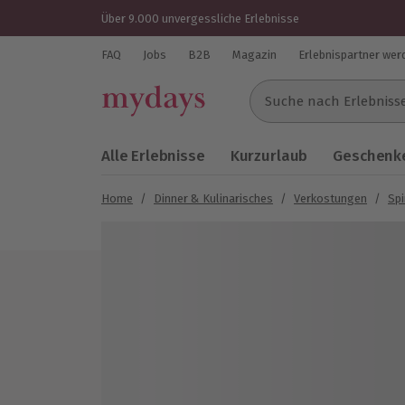
Über 9.000 unvergessliche Erlebnisse
FAQ
Jobs
B2B
Magazin
Erlebnispartner wer
Suche nach Erlebnissen..
Alle Erlebnisse
Kurzurlaub
Geschenke
Home
/
Dinner & Kulinarisches
/
Verkostungen
/
Spi
Bild 1 von 8