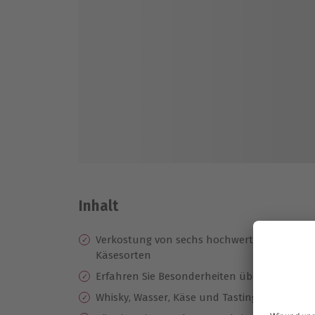
Inhalt
Verkostung von sechs hochwertigen Whiskys
Käsesorten
Erfahren Sie Besonderheiten über Whisky un
Whisky, Wasser, Käse und Tastingunterlagen