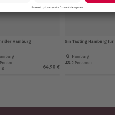
thriller Hamburg
Gin Tasting Hamburg für 
amburg
Hamburg
 Person
2 Personen
64,90 €
(11)