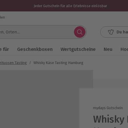
Jeder Gutschein für alle Erlebnisse einlösbar
den
Du ha
.
 für
Geschenkboxen
Wertgutscheine
Neu
Ho
rituosen Tasting
/
Whisky Käse Tasting Hamburg
mydays Gutschein
Whisky 