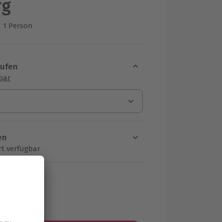
rg
1 Person
us 1 Bewertungen
aufen
sbar
en
rt verfügbar
ten Schritt einen Termin aus
MwSt.)