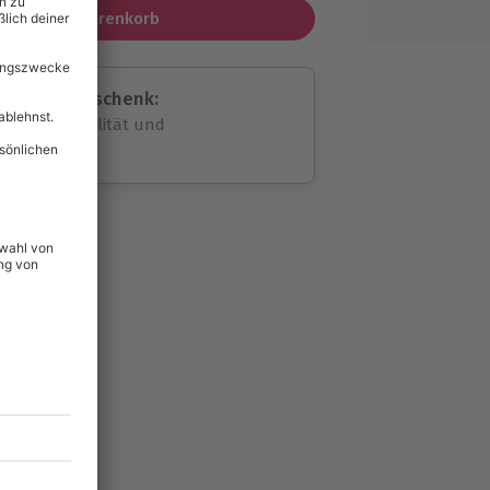
In den Warenkorb
assende Geschenk:
volle Flexibilität und
rheit
wahl
unvergessliche
lität
hein für alle Erlebnisse
icherheit
ltig & verlängerbar.