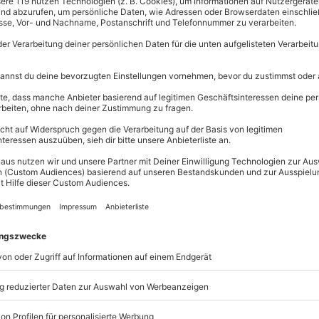
Immer das p
Große Auswahl, 
maximale Siche
Große Aus
Über 9.000 
Dich eine Verkostung der etwas
Erlebnisse.
it der verblüffenden
Volle Flexibi
ussvolles Erlebnis mit Wow-
Jeder Gutsc
einlösbar.
Maximale S
10 Jahre gü
e sich gegenseitig intensivieren.
insame Verkosten verschiedener
e unglaublich angesagt. Denn in
ckt Altbekanntes plötzlich in ganz
n Kombination mit einem Whisky –