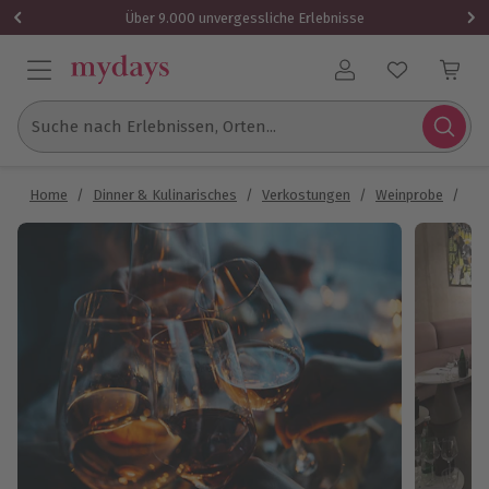
Über 9.000 unvergessliche Erlebnisse
Benutzerkonto
Suche nach Erlebnissen, Orten...
Home
/
Dinner & Kulinarisches
/
Verkostungen
/
Weinprobe
/
Wei