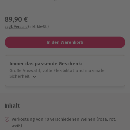
Wähle im nächsten Schritt einen Termin aus
89,90 €
zzgl. Versand
(inkl. MwSt.)
In den Warenkorb
Immer das passende Geschenk:
Große Auswahl, volle Flexibilität und maximale
Sicherheit
Große Auswahl
Über 9.000 unvergessliche Erlebnisse.
Volle Flexibilität
Jeder Gutschein für alle Erlebnisse einlösbar.
Inhalt
Maximale Sicherheit
10 Jahre gültig & verlängerbar.
Verkostung von 10 verschiedenen Weinen (rosa, rot,
weiß)