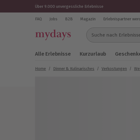
Über 9.000 unvergessliche Erlebnisse
FAQ
Jobs
B2B
Magazin
Erlebnispartner wer
Suche nach Erlebnissen..
Alle Erlebnisse
Kurzurlaub
Geschenke
Home
/
Dinner & Kulinarisches
/
Verkostungen
/
We
Bild 1 von 6