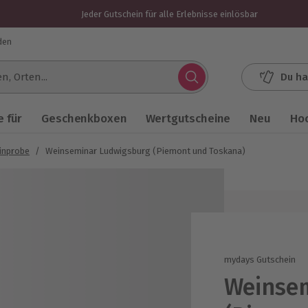
Jeder Gutschein für alle Erlebnisse einlösbar
den
Du ha
.
 für
Geschenkboxen
Wertgutscheine
Neu
Ho
inprobe
/
Weinseminar Ludwigsburg (Piemont und Toskana)
mydays Gutschein
Weinse