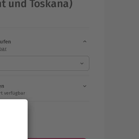
t und Toskana)
aufen
sbar
en
rt verfügbar
ten Schritt einen Termin aus
MwSt.)