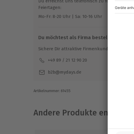
Du erreichst uns telefonisch zu folgenden Z
Gutschein gültig für 1 Person
Feiertagen:
Gruppengröße: 8-20 Personen
Mo-Fr: 8-20 Uhr | Sa: 10-16 Uhr
Du möchtest als Firma bestellen?
Sichere Dir attraktive Firmenkunden Vorteile.
+49 89 / 21 12 90 20
Mo-F
b2b@mydays.de
Artikelnummer
:
61455
Andere Produkte entdeck