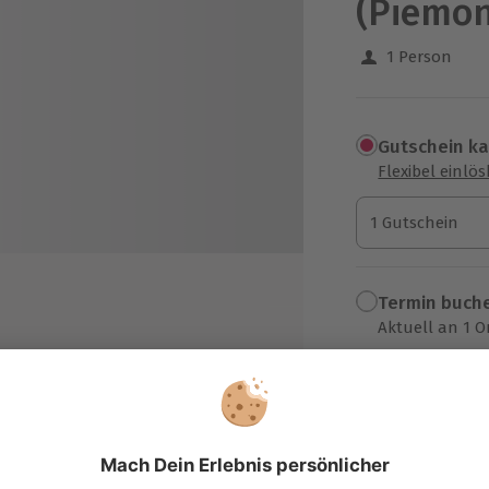
(Piemon
1 Person
Gutschein k
Flexibel einlö
1 Gutschein
1 Gutschein
1 Gutschein
Termin buch
Aktuell an 1 O
Wähle im nächs
erschiedenen Weinen (Piemont und
99,90 €
 Besonderheiten der Regionen
zzgl. Versand
(inkl. 