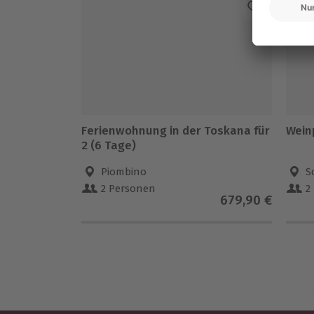
Ferienwohnung in der Toskana für
Wein
2 (6 Tage)
Piombino
S
2 Personen
2
679,90 €