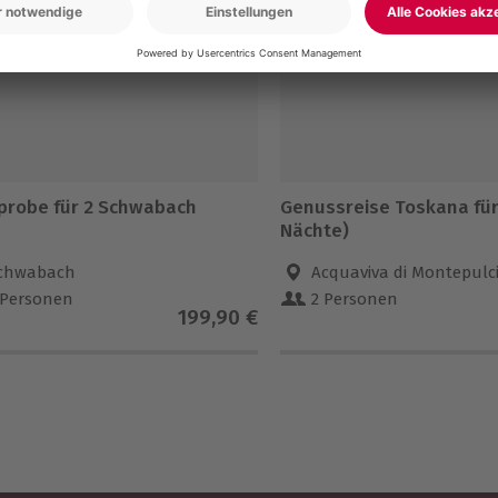
-15% CLUB DEAL
probe für 2 Schwabach
Genussreise Toskana für
Nächte)
chwabach
Acquaviva di Montepulc
 Personen
2 Personen
199,90 €