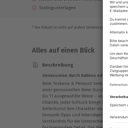
Tastingunterlagen
* Der Rabatt ist nicht auf andere Erlebnisse bei der Einlö
Alles auf einen Blick
Beschreibung
Genussreise durch Italiens edelste Weine
Beim Toskana & Piemont Seminar bei Sardo
einer genussvollen Reise durch Italien. In 
Du 11 ausgewählte Weine – von samtigen N
Chiantis. Jeder Schluck bringt Dir näher, wi
Kellerkunst den Charakter eines Weins for
Sensorik-Tipps und lebendigen Geschichten
Verständnis für die Unterschiede zwische
faszinierendem Detail. Das Wein Seminar v