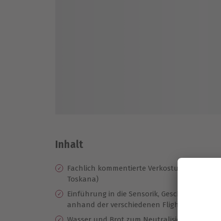
Inhalt
Fachlich kommentierte Verkostung von 11 v
Toskana)
Einführung in die Sensorik, Geschichte und
anhand der verschiedenen Flights
Wasser und Brot zum Neutralisieren