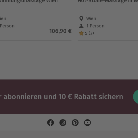
pannungsmassage Wien
Hot-Stone-Massage in W
ien
Wien
 Person
1 Person
106,90 €
5
(2)
 abonnieren und 10 € Rabatt sichern