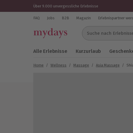
Über 9.000 unvergessliche Erlebnisse
FAQ
Jobs
B2B
Magazin
Erlebnispartner wer
Suche nach Erlebnissen..
Alle Erlebnisse
Kurzurlaub
Geschenke
Home
/
Wellness
/
Massage
/
Asia Massage
/
Shi
Bild 1 von 5