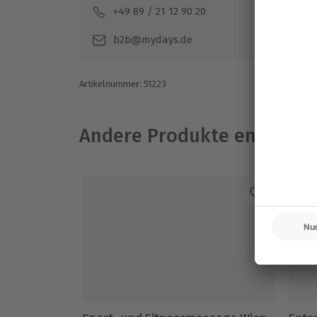
+49 89 / 21 12 90 20
Mo-F
b2b@mydays.de
Artikelnummer
:
51223
Andere Produkte entdeck