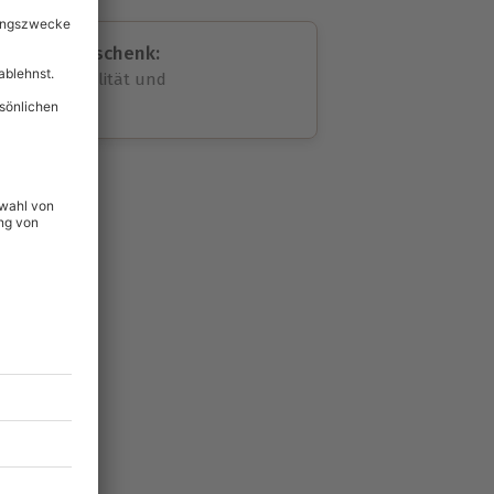
assende Geschenk:
volle Flexibilität und
rheit
wahl
unvergessliche
lität
hein für alle Erlebnisse
icherheit
ltig & verlängerbar.