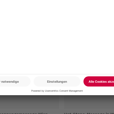
r: 9-17 Uhr
www.b2b.mydays.de/
en