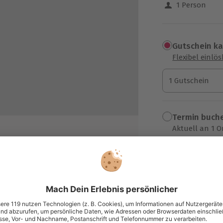
1 Person
Gutschein k
Flexibel einlö
1 Gutschein
1 Gutschein
1 Gutschein
Termin buch
Aktuell an 1 O
Wähle im nächs
101,90 €
zzgl. Versand
(inkl. 