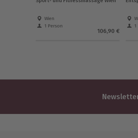
Sport- und Fitnessmassage Wien
Ents
Wien
W
1 Person
1
106,90 €
Newsletter