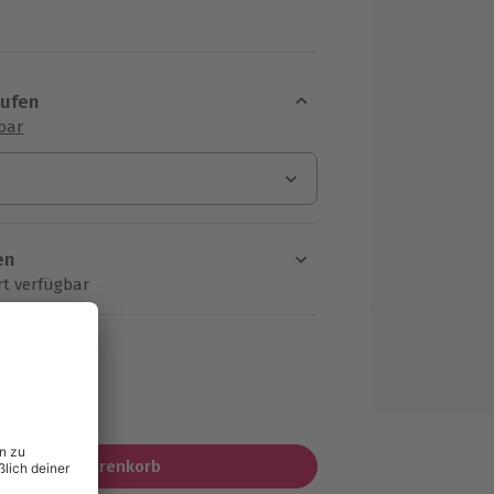
aufen
sbar
en
rt verfügbar
ten Schritt einen Termin aus
MwSt.)
In den Warenkorb