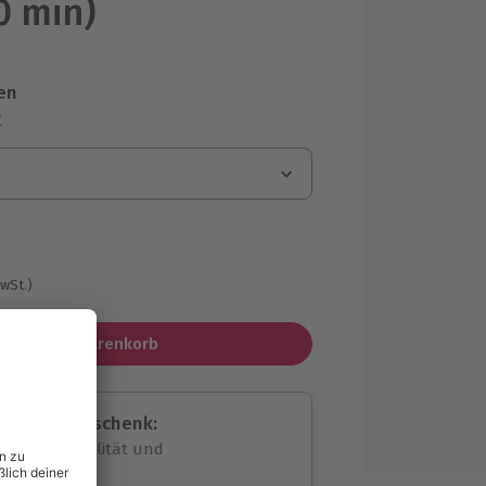
0 min)
en
r
MwSt.)
In den Warenkorb
assende Geschenk:
volle Flexibilität und
rheit