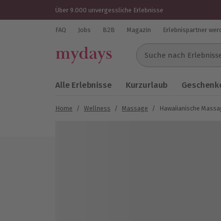
Über 9.000 unvergessliche Erlebnisse
FAQ
Jobs
B2B
Magazin
Erlebnispartner wer
Suche nach Erlebnissen..
Alle Erlebnisse
Kurzurlaub
Geschenke
Home
/
Wellness
/
Massage
/
Hawaiianische Massa
Bild 1 von 4