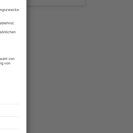
wahl
unvergessliche
lität
hein für alle Erlebnisse
icherheit
ltig & verlängerbar.