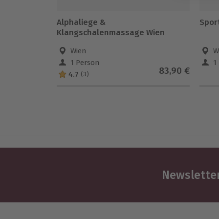
Alphaliege &
Spor
Klangschalenmassage Wien
Wien
W
1 Person
1
83,90 €
4.7
(3)
Newsletter