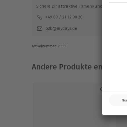
Sichere Dir attraktive Firmenkunden Vorteile.
+49 89 / 21 12 90 20
Mo-F
b2b@mydays.de
Artikelnummer
:
25555
Andere Produkte entdeck