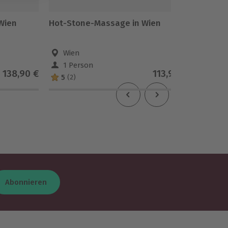
Wien
Hot-Stone-Massage in Wien
Entspa
Wien
Wie
1 Person
1 Pe
138,90 €
113,90 €
5
(2)
Abonnieren