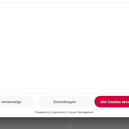
r: 9-17 Uhr
www.b2b.mydays.de/
en