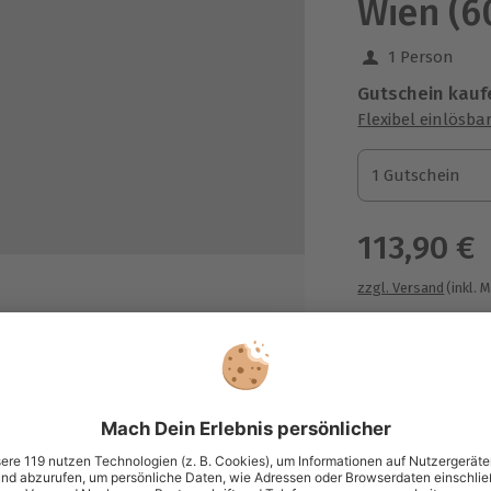
Wien (6
1 Person
Gutschein kauf
Flexibel einlösba
1 Gutschein
1 Gutschein
1 Gutschein
113,90 €
zzgl. Versand
(inkl. 
Immer das p
Große Auswahl, 
maximale Siche