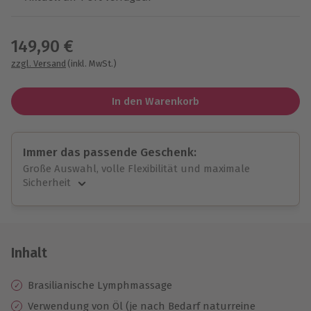
Wähle im nächsten Schritt einen Termin aus
149,90 €
zzgl. Versand
(inkl. MwSt.)
In den Warenkorb
Immer das passende Geschenk:
Große Auswahl, volle Flexibilität und maximale
Sicherheit
Große Auswahl
Über 9.000 unvergessliche Erlebnisse.
Volle Flexibilität
Jeder Gutschein für alle Erlebnisse einlösbar.
Inhalt
Maximale Sicherheit
10 Jahre gültig & verlängerbar.
Brasilianische Lymphmassage
Verwendung von Öl (je nach Bedarf naturreine