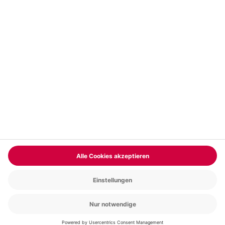
Vertrag widerrufen
FAQs
Kontakt
Zahlungsarten
Über uns
Magazin
Jobs & Karriere
Partnerprogramm
Versand und Lieferung
Presse
AGB
Cookie Einstellungen
Datenschutz
Nutzungsbedingungen
Online-Marktplatz
Barrierefreiheit
Compliance
Impressum
RECHNUNG