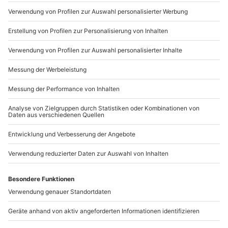
+49 89 / 21 12 90 20
Mo-Fr: 9-17 Uhr
b2b@mydays.de
www.b2b.mydays.de/
Artikelnummer
:
63449
Andere Produkte entdecken
Balinesische Massage
Carbon Peeling