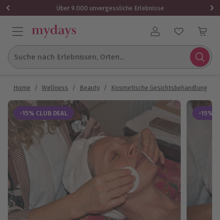
Über 9.000 unvergessliche Erlebnisse
Benutzerkonto
Suche nach Erlebnissen, Orten...
Home
/
Wellness
/
Beauty
/
Kosmetische Gesichtsbehandlung
/
-15% CLUB DEAL
-15% C