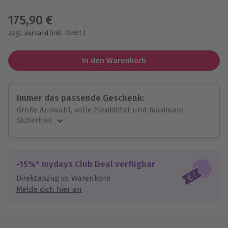
Wähle im nächsten Schritt einen Termin aus
175,90 €
zzgl. Versand
(inkl. MwSt.)
In den Warenkorb
Immer das passende Geschenk:
Große Auswahl, volle Flexibilität und maximale
Sicherheit
Große Auswahl
Über 9.000 unvergessliche Erlebnisse.
Volle Flexibilität
-15%* mydays Club Deal verfügbar
Jeder Gutschein für alle Erlebnisse einlösbar.
Direktabzug im Warenkorb
Maximale Sicherheit
Melde dich hier an
10 Jahre gültig & verlängerbar.