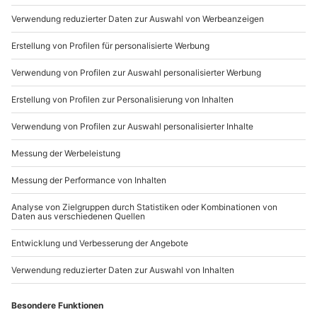
Mo-Fr: 8-20 Uhr | Sa: 10-16 Uhr
Hinweis
Es wird ein Corona-Hygienezuschlag von 4 €
berechnet. Bei ansteckenden Hautkrankheiten und
Du möchtest als Firma bestellen?
starker Akne ist keine Behandlung möglich.
Sichere Dir attraktive Firmenkunden Vorteile.
+49 89 / 21 12 90 20
Mo-Fr: 9-17 Uhr
b2b@mydays.de
www.b2b.mydays.de/
Artikelnummer
:
45444
Andere Produkte entdecken