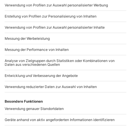
Teilnehmer
Mo-Fr: 9-17 Uhr
Gutschein gültig für 1 Person
b2b@mydays.de
www.b2b.mydays.de/
Artikelnummer
:
47487
Andere Produkte entdecken
-15% CLUB DEAL
-15% CLUB DEAL
Renntaxi BMW Z3M 3
Renntaxi BMW Z3M 3