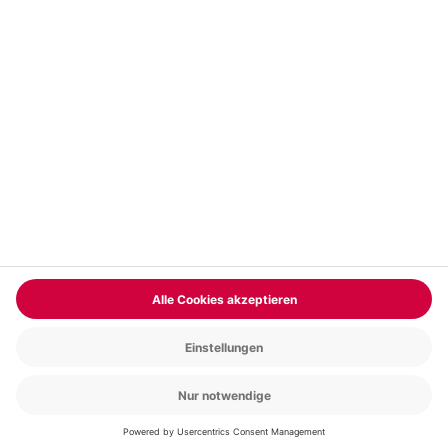
Vertrag widerrufen
FAQs
Kontakt
Zahlungsarten
Über uns
Magazin
Jobs & Karriere
Partnerprogramm
Versand und Lieferung
Presse
AGB
Cookie Einstellungen
Datenschutz
Nutzungsbedingungen
Online-Marktplatz
Barrierefreiheit
Compliance
Impressum
RECHNUNG