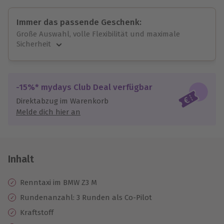
Immer das passende Geschenk:
Große Auswahl, volle Flexibilität und maximale
Sicherheit
Große Auswahl
Über 9.000 unvergessliche Erlebnisse.
Volle Flexibilität
-15%* mydays Club Deal verfügbar
Jeder Gutschein für alle Erlebnisse einlösbar.
Direktabzug im Warenkorb
Maximale Sicherheit
Melde dich hier an
10 Jahre gültig & verlängerbar.
Inhalt
Renntaxi im BMW Z3 M
Rundenanzahl: 3 Runden als Co-Pilot
Kraftstoff