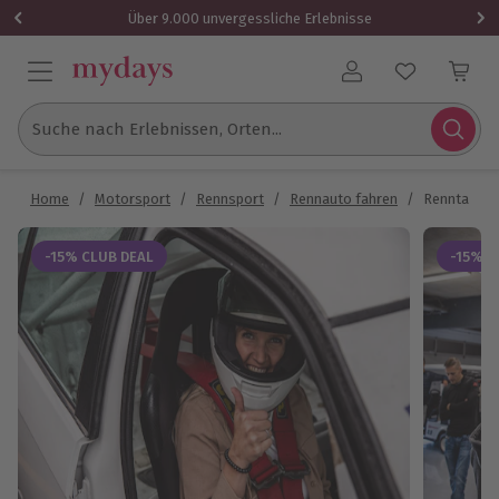
Über 9.000 unvergessliche Erlebnisse
Benutzerkonto
Suche nach Erlebnissen, Orten...
Home
/
Motorsport
/
Rennsport
/
Rennauto fahren
/
Renntaxi B
-15% CLUB DEAL
-15% C