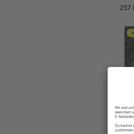
257
B