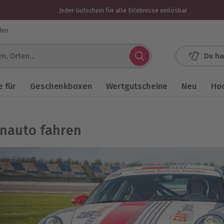
Jeder Gutschein für alle Erlebnisse einlösbar
den
Du ha
.
 für
Geschenkboxen
Wertgutscheine
Neu
Ho
nauto fahren