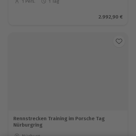
1 Pers.
1 Tag
Anzahl der Teilnehmer
Aktueller Preis
2.992,90 €
Rennstrecken Training im Porsche Tag
Nürburgring
Standort
Nürburg