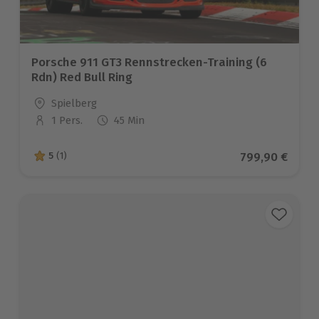
Porsche 911 GT3 Rennstrecken-Training (6
Rdn) Red Bull Ring
Standort
Spielberg
1 Pers.
45 Min
Anzahl der Teilnehmer
Aktueller Prei
799,90 €
5
(1)
5 von 5 Sternen basierend auf 1 Bewertungen