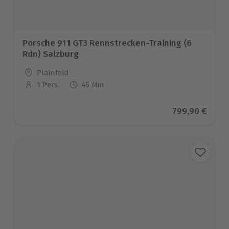
Porsche 911 GT3 Rennstrecken-Training (6
Rdn) Salzburg
Standort
Plainfeld
1 Pers.
45 Min
Anzahl der Teilnehmer
Aktueller Prei
799,90 €