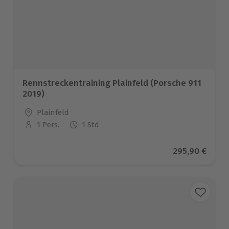
Rennstreckentraining Plainfeld (Porsche 911
2019)
Standort
Plainfeld
1 Pers.
1 Std
Anzahl der Teilnehmer
Aktueller Prei
295,90 €