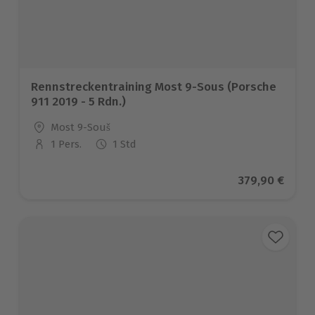
Rennstreckentraining Most 9-Sous (Porsche
911 2019 - 5 Rdn.)
Standort
Most 9-Souš
1 Pers.
1 Std
Anzahl der Teilnehmer
Aktueller Pre
379,90 €