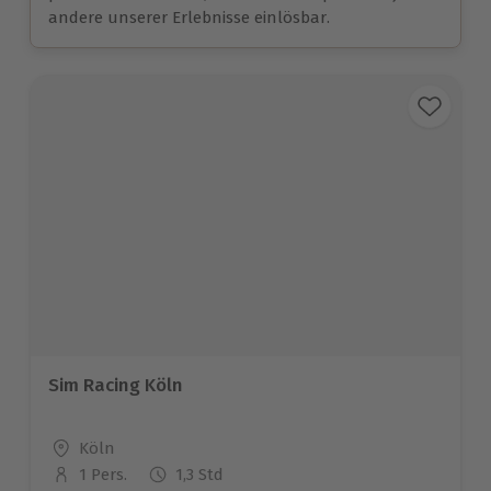
andere unserer Erlebnisse einlösbar.
Sim Racing Köln
Standort
Köln
1 Pers.
1,3 Std
Anzahl der Teilnehmer