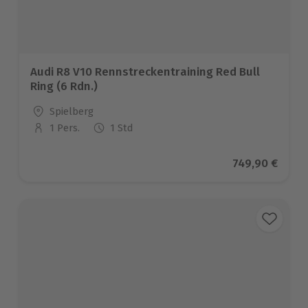
Audi R8 V10 Rennstreckentraining Red Bull
Ring (6 Rdn.)
Standort
Spielberg
1 Pers.
1 Std
Anzahl der Teilnehmer
Aktueller Prei
749,90 €