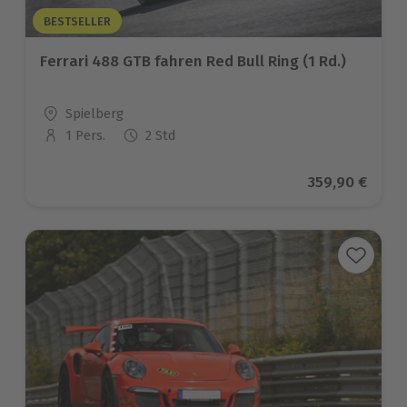
BESTSELLER
Ferrari 488 GTB fahren Red Bull Ring (1 Rd.)
Standort
Spielberg
1 Pers.
2 Std
Anzahl der Teilnehmer
Aktueller Pre
359,90 €