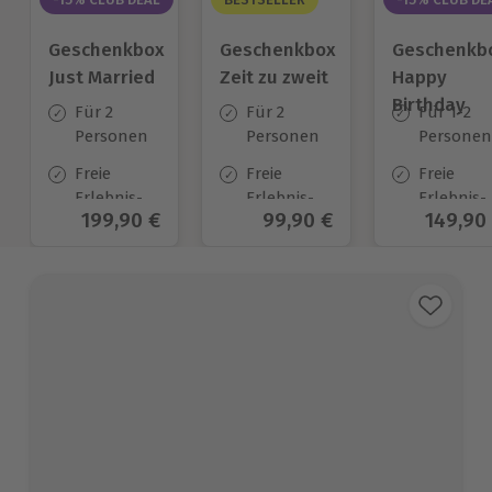
Geschenkbox
Geschenkbox
Geschenkb
Just Married
Zeit zu zweit
Happy
Birthday
Für 2
Für 2
Für 1-2
Personen
Personen
Personen
Freie
Freie
Freie
Erlebnis-
Erlebnis-
Erlebnis-
Aktueller Preis
199,90 €
Aktueller Preis
99,90 €
Aktuell
149,90
Auswahl
Auswahl
Auswahl
an ca. 700
an ca. 450
an ca.
Orten
Orten
1.700 Ort