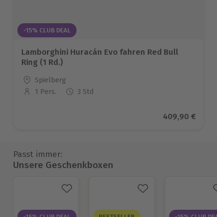
-15% CLUB DEAL
Lamborghini Huracán Evo fahren Red Bull
Ring (1 Rd.)
Standort
Spielberg
1 Pers.
3 Std
Anzahl der Teilnehmer
Aktueller Prei
409,90 €
Passt immer:
Unsere Geschenkboxen
-15% CLUB DEAL
BESTSELLER
-15% CLUB DE