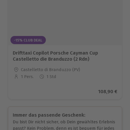
-15% CLUB DEAL
Drifttaxi Copilot Porsche Cayman Cup
Castelletto die Branduzzo (2 Rdn)
Standort
Castelletto di Branduzzo (PV)
1 Pers.
1 Std
Anzahl der Teilnehmer
Aktueller Prei
108,90 €
Immer das passende Geschenk:
Du bist Dir nicht sicher, ob Dein gewähltes Erlebnis
passt? Kein Problem, denn es ist bequem für jedes