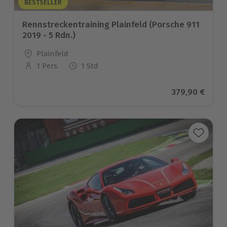
BESTSELLER
Rennstreckentraining Plainfeld (Porsche 911
2019 - 5 Rdn.)
Standort
Plainfeld
1 Pers.
1 Std
Anzahl der Teilnehmer
Aktueller Pre
379,90 €