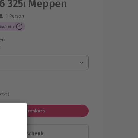
6 325i Meppen
1 Person
 aus 2 Bewertungen
tschein
en
r
MwSt.)
In den Warenkorb
assende Geschenk: