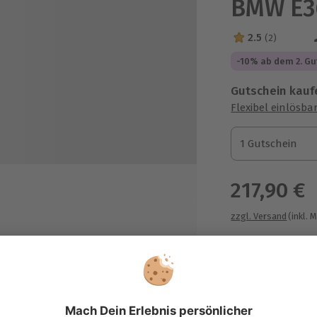
BMW E3
2.5
(2)
2.5 Sterne von 5
-10% ab dem 2. Gu
Gutschein kauf
Flexibel einlösba
1 Gutschein
1 Gutschein
1 Gutschein
217,90 €
zzgl. Versand
(inkl. 
it für Erinnerungsfotos
chnische Daten:
schleunigung: von 0 auf 100 in 8,0
k.
Immer das p
chstgeschwindigkeit: 230 km/h