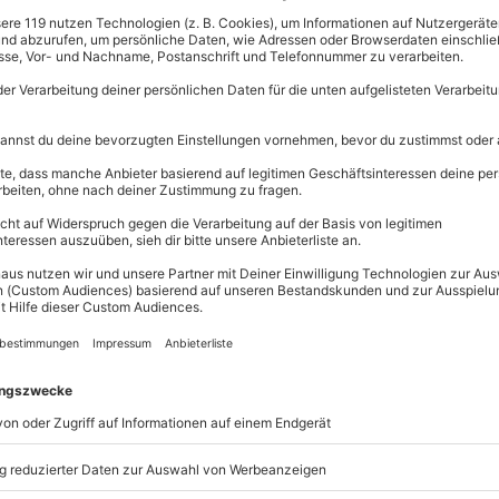
Große Auswahl, 
triebe: H5
maximale Siche
Große Aus
Über 9.000 
Erlebnisse.
Volle Flexibi
Jeder Gutsc
einlösbar.
Maximale S
10 Jahre gü
ler Fahrerlebnisse bietet das
 BMW E36 325i eine hervorragende
gung zu entdecken.
rfahrenen Rennfahrlehrers wirst
hrens eingeführt. Deine
n die Zeit, zu der Du selbst das
Druck auf das Gaspedal schnellt