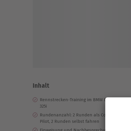
Inhalt
Rennstrecken-Training im BMW E36
Ze
325i
Te
Rundenanzahl: 2 Runden als Co-
Be
Pilot, 2 Runden selbst fahren
se
Einweisung und Nachbesprechung
Hö