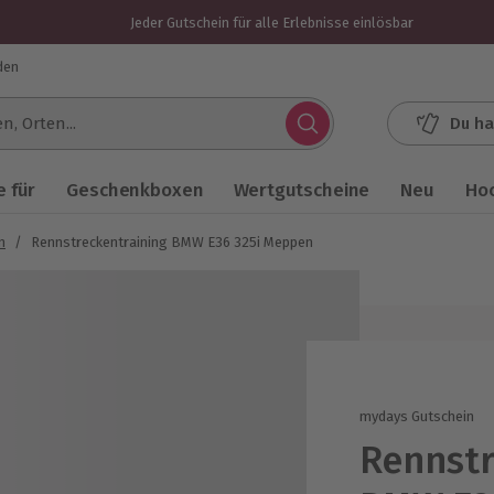
Jeder Gutschein für alle Erlebnisse einlösbar
den
Du ha
.
 für
Geschenkboxen
Wertgutscheine
Neu
Ho
n
/
Rennstreckentraining BMW E36 325i Meppen
mydays Gutschein
Rennstr