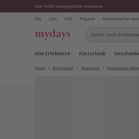
Über 9.000 unvergessliche Erlebnisse
FAQ
Jobs
B2B
Magazin
Erlebnispartner wer
Suche nach Erlebnissen..
Alle Erlebnisse
Kurzurlaub
Geschenke
Home
/
Motorsport
/
Rennsport
/
Rennwagen fahre
Bild 1 von 5