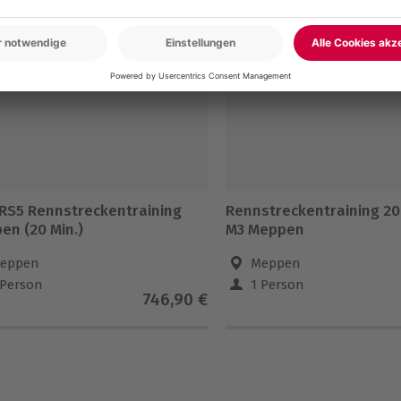
5% CLUB DEAL
-15% CLUB DEAL
 RS5 Rennstreckentraining
Rennstreckentraining 20
en (20 Min.)
M3 Meppen
eppen
Meppen
 Person
1 Person
746,90 €