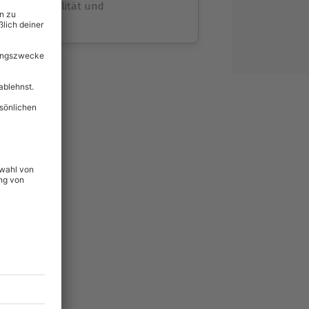
volle Flexibilität und
rheit
wahl
unvergessliche
lität
hein für alle Erlebnisse
icherheit
ltig & verlängerbar.