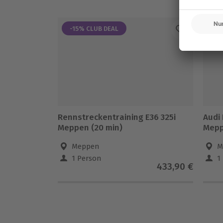
-15% CLUB DEAL
-1
Rennstreckentraining E36 325i
Audi
Meppen (20 min)
Mepp
Meppen
M
1 Person
1
433,90 €