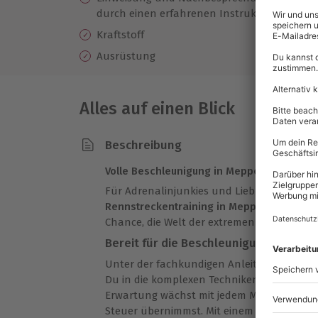
durch einen erfahrenen Instruktor
Ge
Kraftstoff
Ausrüstung
Alles auf einen Blick
Beschreibung
Volle Beschleunigung in Meppen
Für Adrenalinjunkies und Liebhaber schnel
Rennstreckentraining in Meppen
mit einem
Chance, die Welt der extremen Beschleuni
Bereit für die Beschleunigung
Unter der fachkundigen Anleitung eines e
Du in die komplexen Techniken des Rennfa
Erwartung wächst mit jedem Moment näher a
Steuer übernimmst. Mit einem kraftvollen 