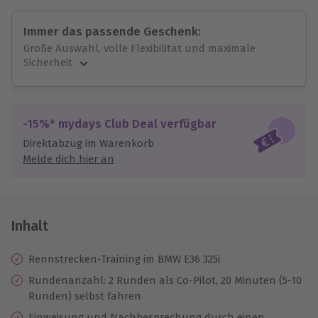
Immer das passende Geschenk:
Große Auswahl, volle Flexibilität und maximale
Sicherheit
Große Auswahl
Über 9.000 unvergessliche Erlebnisse.
Volle Flexibilität
-15%* mydays Club Deal verfügbar
Jeder Gutschein für alle Erlebnisse einlösbar.
Direktabzug im Warenkorb
Maximale Sicherheit
Melde dich hier an
10 Jahre gültig & verlängerbar.
Inhalt
Rennstrecken-Training im BMW E36 325i
Rundenanzahl: 2 Runden als Co-Pilot, 20 Minuten (5-10
Runden) selbst fahren
Einweisung und Nachbesprechung durch einen