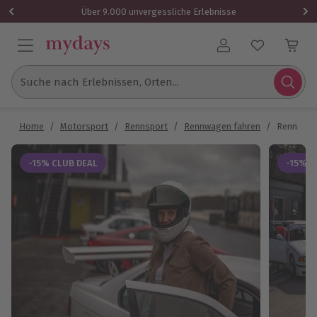
Über 9.000 unvergessliche Erlebnisse
Benutzerkonto
Suche nach Erlebnissen, Orten...
Home
/
Motorsport
/
Rennsport
/
Rennwagen fahren
/
Rennstrec
-15% CLUB DEAL
-15% C