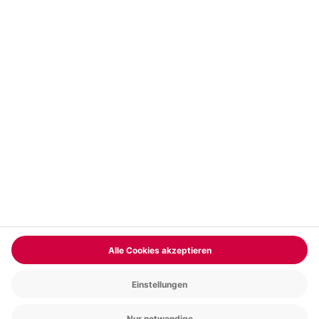
Vertrag widerrufen
FAQs
Kontakt
Zahlungsarten
Über uns
Magazin
Jobs & Karriere
Partnerprogramm
Versand und Lieferung
Presse
AGB
Cookie Einstellungen
Datenschutz
Nutzungsbedingungen
Online-Marktplatz
Barrierefreiheit
Compliance
Impressum
RECHNUNG