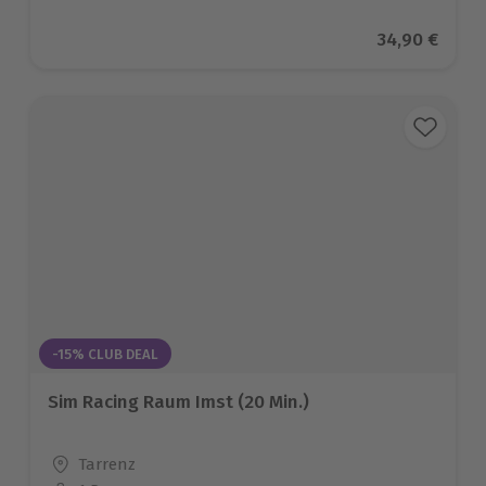
Aktueller Pr
34,90 €
-15% CLUB DEAL
Sim Racing Raum Imst (20 Min.)
Standort
Tarrenz