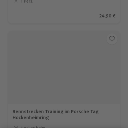
1 Pers.
Anzahl der Teilnehmer
Aktueller Pr
24,90 €
Rennstrecken Training im Porsche Tag
Hockenheimring
Standort
Hockenheim