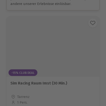
andere unserer Erlebnisse einlösbar.
-15% CLUB DEAL
Sim Racing Raum Imst (30 Min.)
Standort
Tarrenz
1 Pers.
Anzahl der Teilnehmer