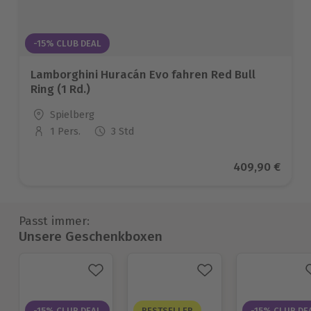
-15% CLUB DEAL
Lamborghini Huracán Evo fahren Red Bull
Ring (1 Rd.)
Standort
Spielberg
1 Pers.
3 Std
Anzahl der Teilnehmer
Aktueller Prei
409,90 €
Passt immer:
Unsere Geschenkboxen
-15% CLUB DEAL
BESTSELLER
-15% CLUB DE