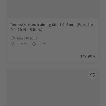
Rennstreckentraining Most 9-Sous (Porsche
911 2019 - 5 Rdn.)
Standort
Most 9-Souš
1 Pers.
1 Std
Anzahl der Teilnehmer
Aktueller Pre
379,90 €