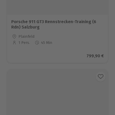
Porsche 911 GT3 Rennstrecken-Training (6
Rdn) Salzburg
Standort
Plainfeld
1 Pers.
45 Min
Anzahl der Teilnehmer
Aktueller Prei
799,90 €