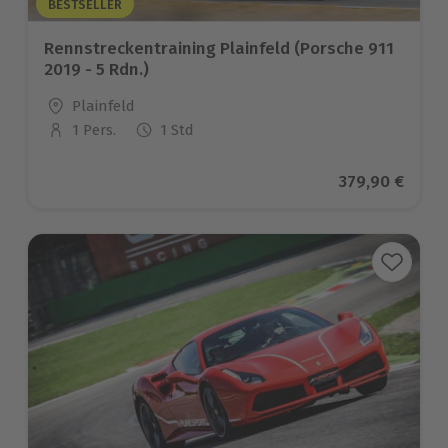
BESTSELLER
Rennstreckentraining Plainfeld (Porsche 911
2019 - 5 Rdn.)
Standort
Plainfeld
1 Pers.
1 Std
Anzahl der Teilnehmer
Aktueller Pre
379,90 €