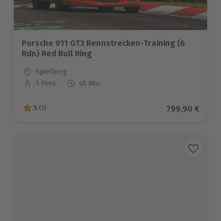
Porsche 911 GT3 Rennstrecken-Training (6
Rdn) Red Bull Ring
Standort
Spielberg
1 Pers.
45 Min
Anzahl der Teilnehmer
Aktueller Prei
799,90 €
5
(1)
5 von 5 Sternen basierend auf 1 Bewertungen