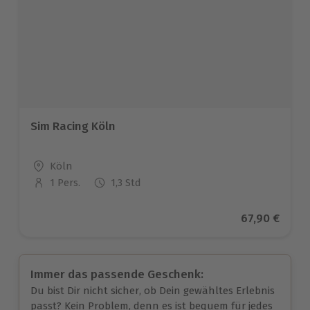
Sim Racing Köln
Standort
Köln
1 Pers.
1,3 Std
Anzahl der Teilnehmer
Aktueller Pr
67,90 €
Immer das passende Geschenk:
Du bist Dir nicht sicher, ob Dein gewähltes Erlebnis
passt? Kein Problem, denn es ist bequem für jedes