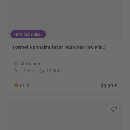
-15% CLUB DEAL
Formel Rennsimulator München (90 Min.)
Standort
München
1 Pers.
1,5 Std
Anzahl der Teilnehmer
Aktueller Pre
99,90 €
3.7
(3)
3.7 von 5 Sternen basierend auf 3 Bewertungen