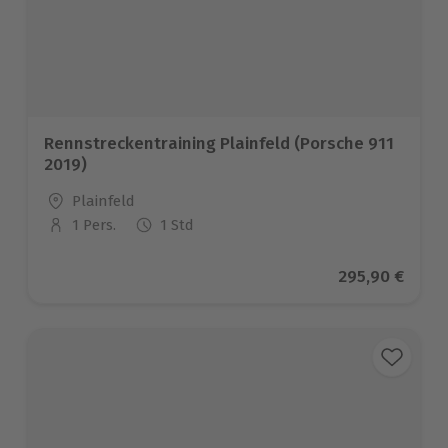
Rennstreckentraining Plainfeld (Porsche 911
2019)
Standort
Plainfeld
1 Pers.
1 Std
Anzahl der Teilnehmer
Aktueller Prei
295,90 €