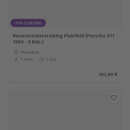
-15% CLUB DEAL
Rennstreckentraining Plainfeld (Porsche 911
1969 - 5 Rdn.)
Standort
Plainfeld
1 Pers.
1 Std
Anzahl der Teilnehmer
Aktueller Pre
363,90 €