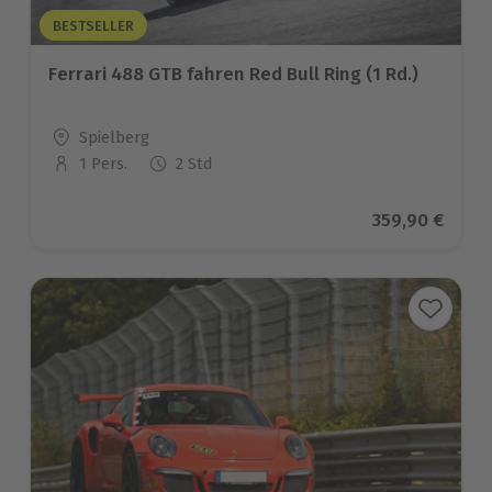
BESTSELLER
Ferrari 488 GTB fahren Red Bull Ring (1 Rd.)
Standort
Spielberg
1 Pers.
2 Std
Anzahl der Teilnehmer
Aktueller Pre
359,90 €