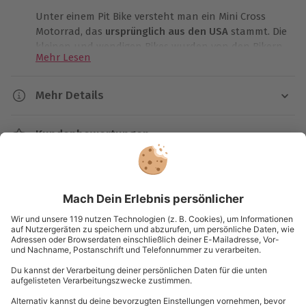
Unter einem Pit Bike versteht man ein Mini Cross
Motorrad, das
ursprünglich aus den USA
stammt. Die
kleinen und wendigen Bikes wurden von den Bikern
Mehr Lesen
oft bei großen Motorcross Veranstaltungen dazu
verwendet, um schnell über das gigantische Gelände
zu kommen. Mit der Zeit entwickelte sich eine ganz
Mehr Details
eigene Motorsport Variante daraus.
Dauer
Kundenbewertungen
Erfahrene Profis weisen Dich in die Theorie der
Gesamtdauer: ca. 6 Stunden
Bikes ein
Reine Fahrzeit: ca. 3 Stunden
Kartenansicht
Listenansicht
Bevor Dein actionreicher Tag auf der Rennstrecke
Verfügbarkeit / Termine
© OpenStreetMaps
startet, wirst Du vor Ort mit der nötigen Ausrüstung
Termine nach Vereinbarung
Karte in Großansicht
versorgt. Nachdem Du Dir die schützende
Lederkombi und Stiefel angezogen hast, wirst Du
Teilnahmebedingungen
von einem
erfahrenen Rennprofi
begrüßt. Dieser
erklärt Dir dann in einem spannenden Theorieteil
Du hast noch Fragen?
Mindestalter: 12 Jahre
alle wichtigen Fakten rund ums Bike und die
Normale physische und psychische Verfassung
verschiedenen Fahrtechniken. Anschließend folgt
Sichere Grundkenntnisse im Motorradfahren
eine Instruktorfahrt, auf der Dir der Bikeprofi noch
0820 / 22 02 27