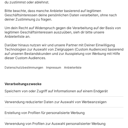
einmal einiges direkt am Bike zeigen kann.
Ausrüstung & Kleidung
Kontakt & FAQ
Wird gestellt: Lederkombi, Helm, Motorradstiefel,
Jetzt geht’s raus auf die Strecke!
Handschuhe, Rückenprotektor (gegen Gebühr)
mydays
GmbH
Mühldorfstraße 8
Dann geht es auch schon los! Du steigst auf Dein Pit
Teilnehmer
81671
München
Bike und kannst beim freien Fahren die Power Deines
kleinen Bikes auskosten. Falls Du auf
Gutschein gültig für 1 Person
Du erreichst uns telefonisch zu folgenden Zeiten,
Schwierigkeiten in der Strecke stoßen solltest, keine
Gruppengröße: 8-10 Personen
außer an bundesweiten Feiertagen:
Sorge! Im Anschluss an die erste Freifahrt werden Du
und Deine Gruppe die Strecke noch einmal mit dem
Mo-Fr: 8-20 Uhr | Sa: 10-16 Uhr
Hinweis
Profi begehen der Euch alle Fragen beantworten
Die Ausrüstung bitte 1 Woche vor dem Eventtag
wird und Dir noch
spezielle Tipps und Tricks
zeigen
per E-Mail mit Größenangabe vorbestellen
kann, die Du in der nächsten Runde gleich
Du möchtest als Firma bestellen?
anwenden kannst.
Sichere Dir attraktive Firmenkunden Vorteile.
Den eigenen Fahrstil verbessern beim Pit Bike
+49 89 / 21 12 90 20
Training in Kaufbeuren
Mo-Fr: 9-17 Uhr
Aufgrund der leichten Bauweise der sogenannten