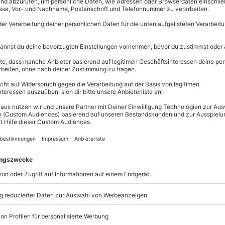
den)
Große Aus
Über 9.000 
Erlebnisse.
Volle Flexibi
Jeder Gutsc
einlösbar.
Maximale S
10 Jahre gü
rter Supermoto Fan? Dann auf zum
ganztägigen Einsteigerkurs im
zum Supermoto Fahren braucht.
ug leihen. Ab geht die Post!
o nicht genug bekommen? Beim
utomatisch schneller? Dann
rad und
überrasche ihn mit dem