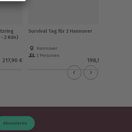
tzring
Survival Tag für 2 Hannover
Motorr
- 2 Rdn)
Oberlungwitz (BM
Rdn)
Hannover
Ober
2 Personen
1 Pe
217,90 €
198,90 €
Abonnieren