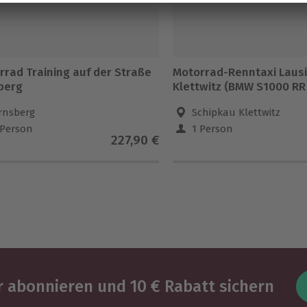
rrad Training auf der Straße
Motorrad-Renntaxi Lausi
berg
Klettwitz (BMW S1000 RR 
rnsberg
Schipkau Klettwitz
 Person
1 Person
227,90 €
 abonnieren und 10 € Rabatt sichern