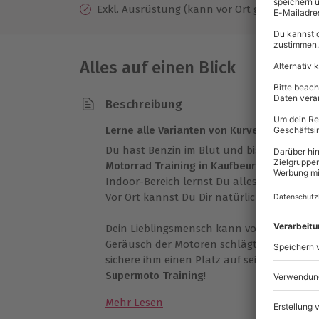
Exkl. Ausrüstung (kann vor Ort geliehen wer
Alles auf einen Blick
Beschreibung
Lerne alle Varianten von Kurven kennen
Du hast Benzin im Blut und bist begeiste
Motorrad Training in Kaufbeuren
! Bei dem 
Indoor-Bereich lernst Du alles, was man 
Vor Ort kannst Du Dir natürlich ein Fahrze
Dein Lieblingsmensch kann von Supermot
Geräusch der Motoren schlägt sein Herz a
sichere ihm einen Platz auf seinem Motor
Supermoto Training
!
Mehr Lesen