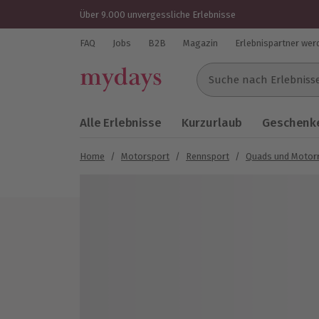
Über 9.000 unvergessliche Erlebnisse
FAQ
Jobs
B2B
Magazin
Erlebnispartner wer
Suche nach Erlebnissen..
Alle Erlebnisse
Kurzurlaub
Geschenke
Home
/
Motorsport
/
Rennsport
/
Quads und Motor
Bild 1 von 5