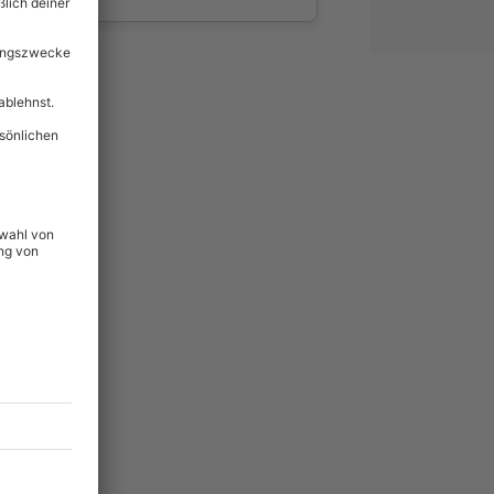
wahl
unvergessliche
lität
hein für alle Erlebnisse
icherheit
ltig & verlängerbar.