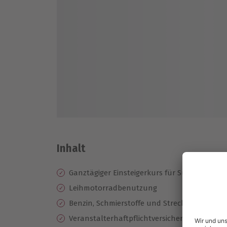
Inhalt
Ganztägiger Einsteigerkurs für Supermoto (i
Leihmotorradbenutzung
Benzin, Schmierstoffe und Streckengebühr
Veranstalterhaftpflichtversicherung