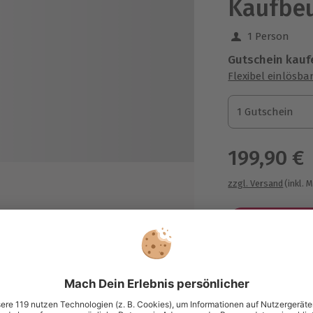
Kaufbe
1 Person
Gutschein kauf
Flexibel einlösba
1 Gutschein
1 Gutschein
1 Gutschein
199,90 €
zzgl. Versand
(inkl. 
ndoor)
Immer das p
Große Auswahl, 
maximale Siche