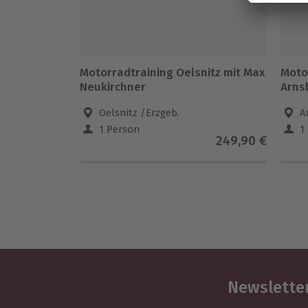
Motorradtraining Oelsnitz mit Max
Moto
Neukirchner
Arns
Oelsnitz /Erzgeb.
A
1 Person
1
249,90 €
Newsletter