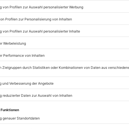
Listenansicht
© OpenStreetMaps
icht
mydays
GmbH
iserklärung der
Mühldorfstraße 8
81671
München
ahren
eiten, außer an bundesweiten
er -lederkombi (kann gegen einen