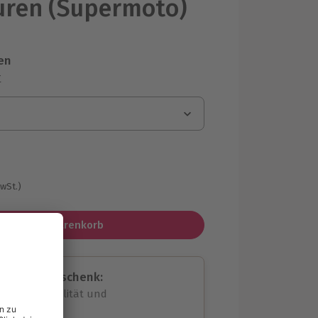
uren (Supermoto)
en
r
MwSt.)
In den Warenkorb
assende Geschenk:
volle Flexibilität und
rheit