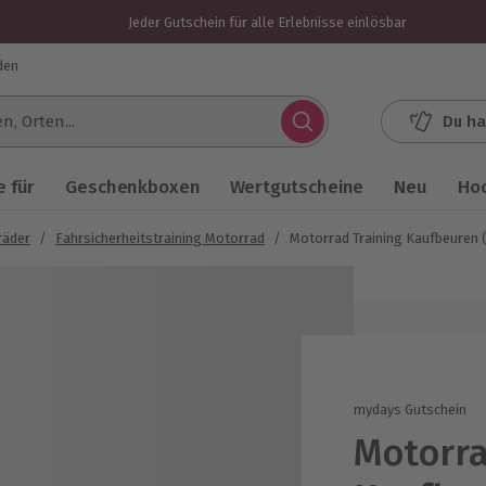
Jeder Gutschein für alle Erlebnisse einlösbar
den
Du ha
.
 für
Geschenkboxen
Wertgutscheine
Neu
Ho
räder
/
Fahrsicherheitstraining Motorrad
/
Motorrad Training Kaufbeuren
mydays Gutschein
Motorra