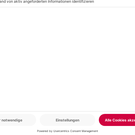
en)
dige Ausrüstung, bestehend aus
el und -handschuhe
r: 9-17 Uhr
www.b2b.mydays.de/
en
5% CLUB DEAL
-15% CLUB DEAL