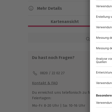
Mehr Details
Dauer
Kartenansicht
Ca. 6-8 Stunden
Verfügbarkeit / Termine
Karte in Großans
Termine nach Vereinbarung
Du hast noch Fragen?
Teilnahmebedingungen
Mindestalter: 14 Jahre
Mindestgröße: 1,55 m
0820 / 22 02 27
Bei Minderjährigen ist die Einverständn
Erziehungsberechtigten mitzubringen
Kontakt & FAQ
Sichere Grundkenntnisse im Motorradf
Du erreichst uns telefonisch zu folgenden Z
Feiertagen:
Ausrüstung & Kleidung
Mo-Fr: 8-20 Uhr | Sa: 10-16 Uhr
Mitzubringen: Motorradjacke, -hose od