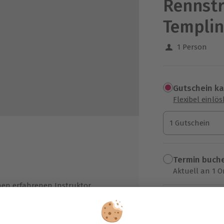
Rennstr
Templin
1 Person
Gutschein k
Flexibel einlö
1 Gutschein
1 Gutschein
1 Gutschein
Termin buch
Aktuell an 1 O
en erfahrenen Instruktor
Wähle im nächs
hrer)
849,90 €