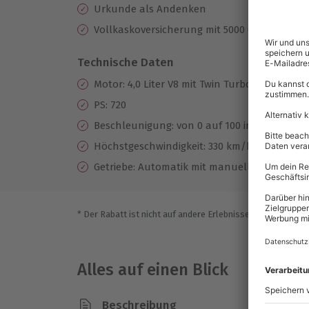
Urkunde als Andenken
Vollkaskoversicherung mit 5000 € Selbstbete
Technische Daten
Motor: 4,0 Liter V8 mit Twin Turbo
PS: 720
Beschleunigung: von 0 auf 100 in 2,8 sek.
Höchstgeschwindigkeit: 330 km/h
Getriebe: Automatik mit manueller Schaltmög
* Der Rabatt ist nicht auf andere Erlebnisse bei der Einlö
Alles auf einen Blick
Beschreibung