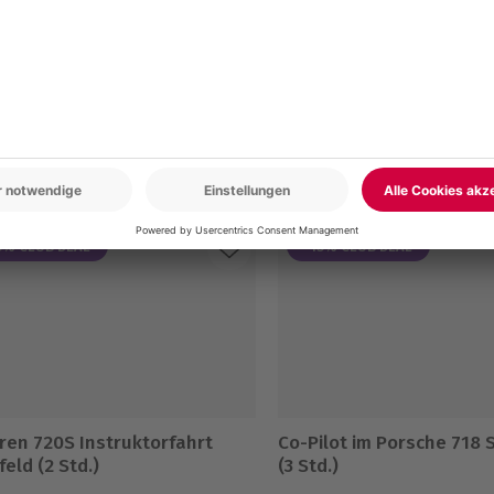
www.b2b.mydays.de/
usweis
en
5% CLUB DEAL
-15% CLUB DEAL
ren 720S Instruktorfahrt
Co-Pilot im Porsche 718 
feld (2 Std.)
(3 Std.)