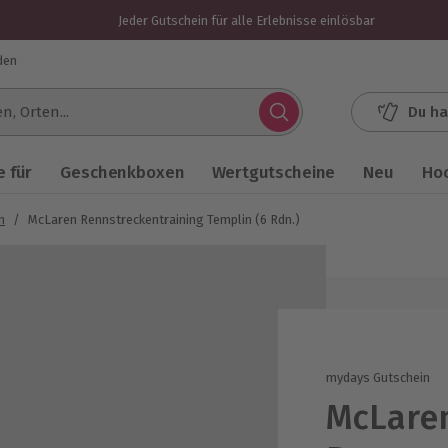
Jeder Gutschein für alle Erlebnisse einlösbar
den
Du ha
.
 für
Geschenkboxen
Wertgutscheine
Neu
Ho
n
/
McLaren Rennstreckentraining Templin (6 Rdn.)
mydays Gutschein
McLare