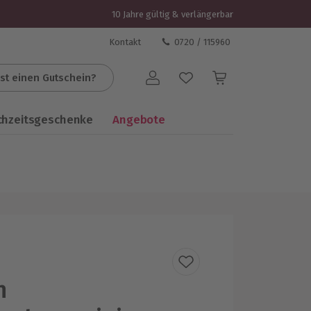
10 Jahre gültig & verlängerbar
Kontakt
0720 / 115960
st einen Gutschein?
Benutzerkonto
chzeitsgeschenke
Angebote
n