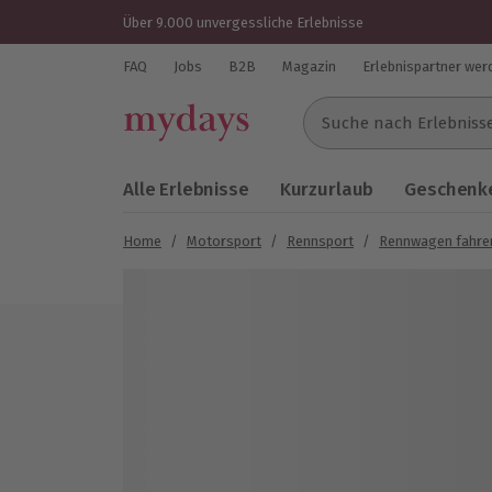
Über 9.000 unvergessliche Erlebnisse
FAQ
Jobs
B2B
Magazin
Erlebnispartner wer
Suche nach Erlebnissen..
Alle Erlebnisse
Kurzurlaub
Geschenke
Home
/
Motorsport
/
Rennsport
/
Rennwagen fahre
Bild 1 von 6