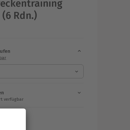
eckentraining
 (6 Rdn.)
aufen
sbar
en
rt verfügbar
ten Schritt einen Termin aus