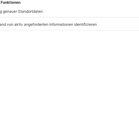
icht
rfügbar
mydays
GmbH
Mühldorfstraße 8
81671
München
nach Absprache mit dem
eiten, außer an bundesweiten
hoben (die Entscheidung obliegt
r: 9-17 Uhr