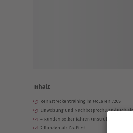
Inhalt
Rennstreckentraining im McLaren 720S
Einweisung und Nachbesprechung durch ein
4 Runden selber fahren (Instruktor ist Beifa
2 Runden als Co-Pilot