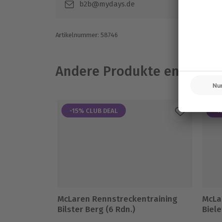
b2b@mydays.de
Mitzubringen: Führerschein, Personala
Teilnehmer
Artikelnummer
:
58746
Gutschein gültig für 1 Person
Zuschauer möglich
Andere Produkte entdeck
-15% CLUB DEAL
-1
McLaren Rennstreckentraining
McLa
Bilster Berg (6 Rdn.)
Biele