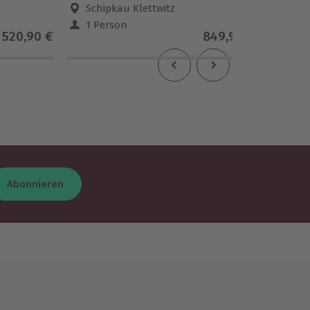
Schipkau Klettwitz
Füs
1 Person
1 Pe
520,90 €
849,90 €
4.8
(
Abonnieren