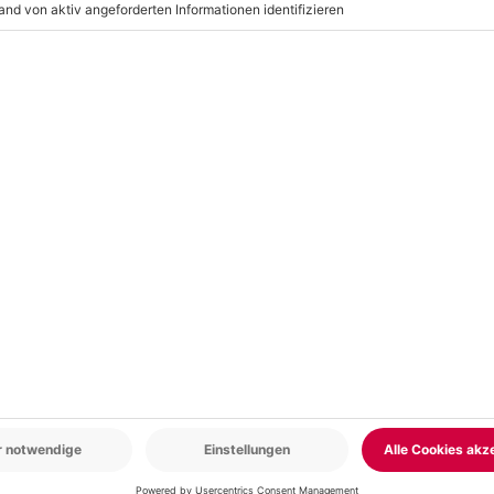
00 Uhr
15,00 Euro pro Nacht), Parkplatz
r: 9-17 Uhr
www.b2b.mydays.de/
en