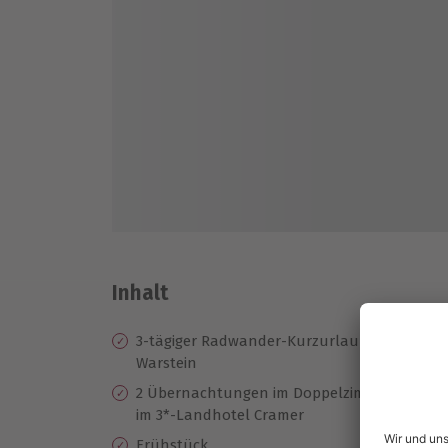
Inhalt
3-tägiger Radwander-Kurzurlaub in
Nu
Warstein
Ra
2 Übernachtungen im Doppelzimmer
Lu
im 3*-Landhotel Cramer
2 
Frühstück
Ho