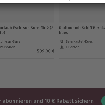
urlaub Esch-sur-Sure für 2 (2
Radtour mit Schiff Bernk
te)
Kues
sch-sur-Sûre
Bernkastel-Kues
 Personen
1 Person
509,90 €
 abonnieren und 10 € Rabatt sichern