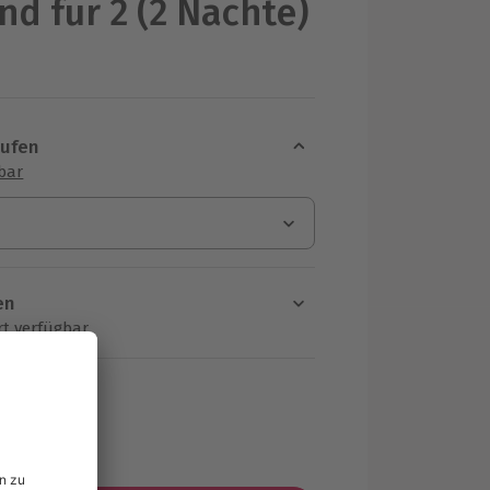
nd für 2 (2 Nächte)
aufen
sbar
en
rt verfügbar
ten Schritt einen Termin aus
MwSt.)