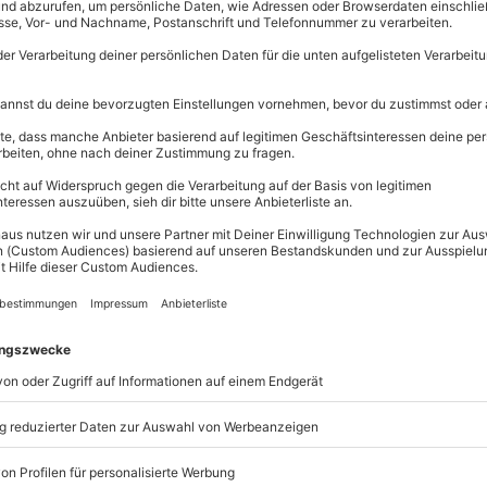
Immer das p
Große Auswahl, 
maximale Siche
Große Aus
Über 9.000 
Erlebnisse.
t. Erlebt gemeinsame Zeit beim
Volle Flexibi
Jeder Gutsc
einlösbar.
Maximale S
radfahren und Wandern gemeint,
10 Jahre gü
dwandern im Sauerland soll die
nnen genossen werden. Und das
ortbewegungsart – dem