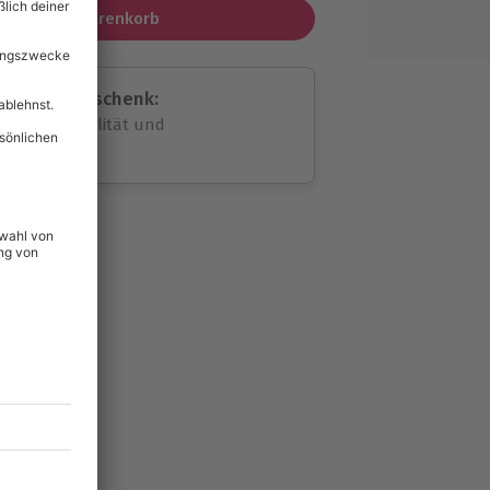
In den Warenkorb
assende Geschenk:
volle Flexibilität und
rheit
wahl
unvergessliche
lität
hein für alle Erlebnisse
icherheit
ltig & verlängerbar.