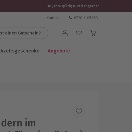
10 Jahre gültig & verlängerbar
Kontakt
0720 / 115960
st einen Gutschein?
Benutzerkonto
chzeitsgeschenke
Angebote
dern im