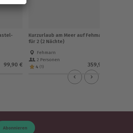
astel-
Kurzurlaub am Meer auf Fehmarn
Aktivur
für 2 (2 Nächte)
Nächte
Fehmarn
Jüte
2 Personen
2 Pe
99,90 €
359,90 €
4
(1)
Abonnieren