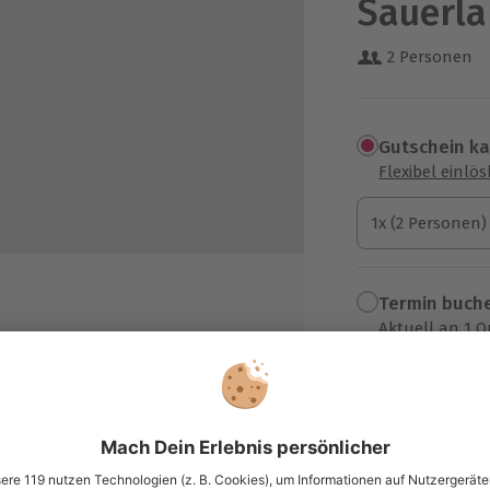
Sauerla
2 Personen
Gutschein k
Flexibel einlö
1x (2 Personen)
1x (2 Personen)
1x (2 Personen)
Termin buch
Aktuell an 1 O
Wähle im nächs
tzung eines E-Bikes pro Person mit
dwegbeschreibung
319,90 €
nchpaket für die Radtour
zzgl. Versand
(inkl. 
Kugeln Eis pro Person bei Plückers
ff