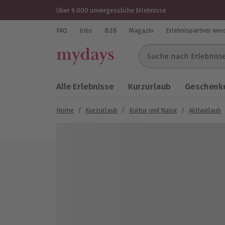
Über 9.000 unvergessliche Erlebnisse
FAQ
Jobs
B2B
Magazin
Erlebnispartner wer
Suche nach Erlebnissen..
Alle Erlebnisse
Kurzurlaub
Geschenke
Home
/
Kurzurlaub
/
Kultur und Natur
/
Aktivurlaub
Bild 1 von 5