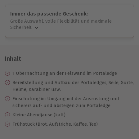
Immer das passende Geschenk:
Große Auswahl, volle Flexibilität und maximale
Sicherheit
Große Auswahl
Über 9.000 unvergessliche Erlebnisse.
Volle Flexibilität
Jeder Gutschein für alle Erlebnisse einlösbar.
Inhalt
Maximale Sicherheit
10 Jahre gültig & verlängerbar.
1 Übernachtung an der Felswand im Portaledge
Bereitstellung und Aufbau der Portaledges, Seile, Gurte,
Helme, Karabiner usw.
Einschulung im Umgang mit der Ausrüstung und
sicherers auf- und absteigen zum Portaledge
Kleine Abendjause (kalt)
Frühstück (Brot, Aufstriche, Kaffee, Tee)