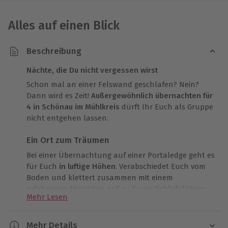
Alles auf einen Blick
Beschreibung
Nächte, die Du nicht vergessen wirst
Schon mal an einer Felswand geschlafen? Nein?
Dann wird es Zeit!
Außergewöhnlich übernachten für
4 in Schönau im Mühlkreis
dürft Ihr Euch als Gruppe
nicht entgehen lassen.
Ein Ort zum Träumen
Bei einer Übernachtung auf einer Portaledge geht es
für Euch
in luftige Höhen
. Verabschiedet Euch vom
Boden und klettert zusammen mit einem
erfahrenen Alpinisten auf zu Euren Schlafplätzen.
Mehr Lesen
Die Plattformen bestehen dabei aus einem starren
Rahmen, zwischen dem ein fester Stoff gespannt ist.
Ihr lasst Eure Füße über die Kante baumeln. Dabei
Mehr Details