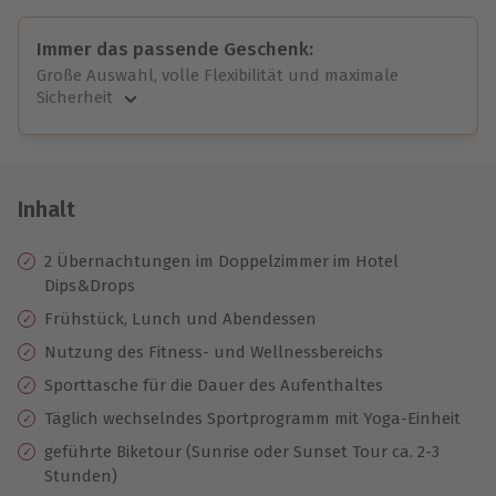
Immer das passende Geschenk:
Große Auswahl, volle Flexibilität und maximale
Sicherheit
Große Auswahl
Über 9.000 unvergessliche Erlebnisse.
Volle Flexibilität
Jeder Gutschein für alle Erlebnisse einlösbar.
Inhalt
Maximale Sicherheit
10 Jahre gültig & verlängerbar.
2 Übernachtungen im Doppelzimmer im Hotel
Dips&Drops
Frühstück, Lunch und Abendessen
Nutzung des Fitness- und Wellnessbereichs
Sporttasche für die Dauer des Aufenthaltes
Täglich wechselndes Sportprogramm mit Yoga-Einheit
geführte Biketour (Sunrise oder Sunset Tour ca. 2-3
Stunden)