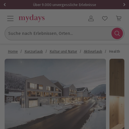
Über 9.000 unvergessliche Erlebnisse
Benutzerkonto
Suche nach Erlebnissen, Orten...
Home
/
Kurzurlaub
/
Kultur und Natur
/
Aktivurlaub
/
Health Retre