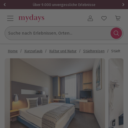
Über 9.000 unvergessliche Erlebnisse
Benutzerkonto
Suche nach Erlebnissen, Orten...
Home
/
Kurzurlaub
/
Kultur und Natur
/
Städtereisen
/
Städtetrip