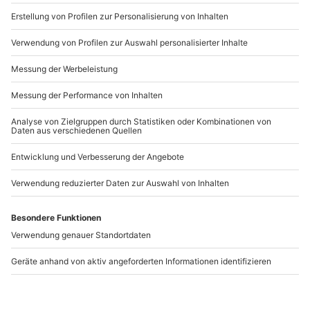
b2b@mydays.de
www.b2b.mydays.de/
Artikelnummer
:
17833
Andere Produkte entdecken
Städtetrip Bochum für
Städtetrip Köln für 2 (1
2 (1 Nacht)
Nacht - So. bis Do.)