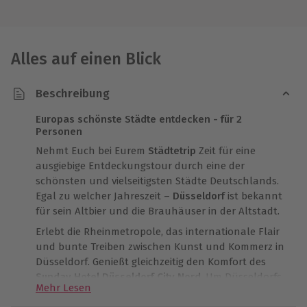
Alles auf einen Blick
Beschreibung
Europas schönste Städte entdecken - für 2
Personen
Nehmt Euch bei Eurem
Städtetrip
Zeit für eine
ausgiebige Entdeckungstour durch eine der
schönsten und vielseitigsten Städte Deutschlands.
Egal zu welcher Jahreszeit –
Düsseldorf
ist bekannt
für sein Altbier und die Brauhäuser in der Altstadt.
Erlebt die Rheinmetropole, das internationale Flair
und bunte Treiben zwischen Kunst und Kommerz in
Düsseldorf. Genießt gleichzeitig den Komfort des
Sunday Hotel Düsseldorf City Nord
. Um Düsseldorfs
Mehr Lesen
schönste Seite kennen zu lernen, stehen Euch die
Mitarbeiter jederzeit mit Insider Tipps zur Verfügung.