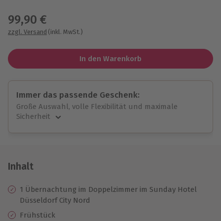
Wähle im nächsten Schritt einen Termin aus
99,90 €
zzgl. Versand
(inkl. MwSt.)
In den Warenkorb
Immer das passende Geschenk:
Große Auswahl, volle Flexibilität und maximale
Sicherheit
Große Auswahl
Über 9.000 unvergessliche Erlebnisse.
Volle Flexibilität
Jeder Gutschein für alle Erlebnisse einlösbar.
Inhalt
Maximale Sicherheit
10 Jahre gültig & verlängerbar.
1 Übernachtung im Doppelzimmer im Sunday Hotel
Düsseldorf City Nord
Frühstück