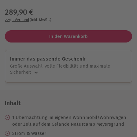
Wähle im nächsten Schritt einen Termin aus
289,90 €
zzgl. Versand
(inkl. MwSt.)
In den Warenkorb
Immer das passende Geschenk:
Große Auswahl, volle Flexibilität und maximale
Sicherheit
Große Auswahl
Über 9.000 unvergessliche Erlebnisse.
Volle Flexibilität
Jeder Gutschein für alle Erlebnisse einlösbar.
Inhalt
Maximale Sicherheit
10 Jahre gültig & verlängerbar.
1 Übernachtung im eigenen Wohnmobil/Wohnwagen
oder Zelt auf dem Gelände Naturcamp Meyersgrund
Strom & Wasser