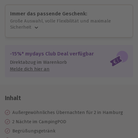
Immer das passende Geschenk:
Große Auswahl, volle Flexibilität und maximale
Sicherheit
Große Auswahl
Über 9.000 unvergessliche Erlebnisse.
Volle Flexibilität
-15%* mydays Club Deal verfügbar
Jeder Gutschein für alle Erlebnisse einlösbar.
Direktabzug im Warenkorb
Maximale Sicherheit
Melde dich hier an
10 Jahre gültig & verlängerbar.
Inhalt
Außergewöhnliches Übernachten für 2 in Hamburg
2 Nächte im CampingPOD
Begrüßungsgetränk