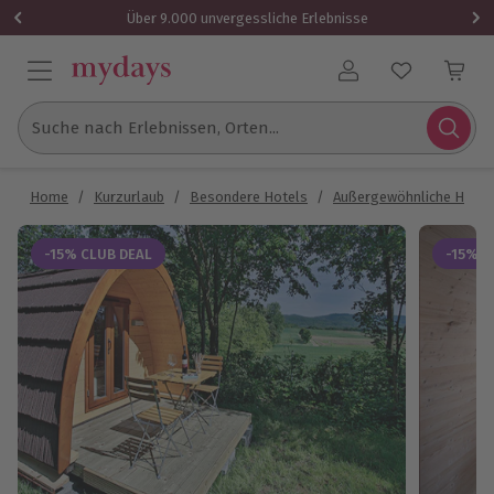
Über 9.000 unvergessliche Erlebnisse
Benutzerkonto
Suche nach Erlebnissen, Orten...
Home
/
Kurzurlaub
/
Besondere Hotels
/
Außergewöhnliche Hotel
-15% CLUB DEAL
-15% C