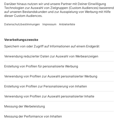
Du möchtest als Firma bestellen?
Gruppengröße: 1-5 Personen
Sichere Dir attraktive Firmenkunden Vorteile.
Hinweis
+49 89 / 21 12 90 20
Vor Ort gibt es keine Umkleidemöglichkeit
Mo-Fr: 9-17 Uhr
b2b@mydays.de
www.b2b.mydays.de/
Artikelnummer
:
59047
Andere Produkte entdecken