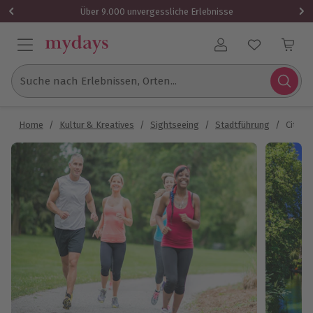
Über 9.000 unvergessliche Erlebnisse
Benutzerkonto
Suche nach Erlebnissen, Orten...
Home
/
Kultur & Kreatives
/
Sightseeing
/
Stadtführung
/
City R