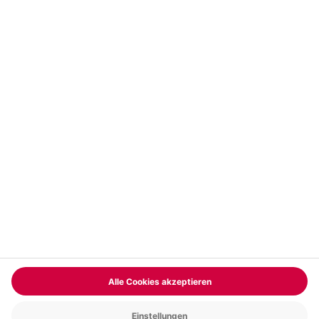
Vertrag widerrufen
FAQs
Kontakt
Zahlungsarten
Über uns
Magazin
Jobs & Karriere
Partnerprogramm
Versand und Lieferung
Presse
AGB
Cookie Einstellungen
Datenschutz
Nutzungsbedingungen
Online-Marktplatz
Barrierefreiheit
Compliance
Impressum
RECHNUNG