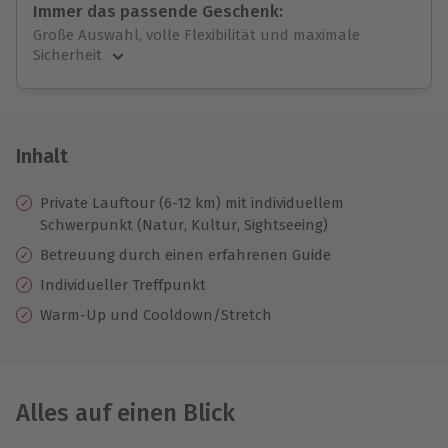
Immer das passende Geschenk:
Große Auswahl, volle Flexibilität und maximale
Sicherheit
Große Auswahl
Über 9.000 unvergessliche Erlebnisse.
Volle Flexibilität
Jeder Gutschein für alle Erlebnisse einlösbar.
Inhalt
Maximale Sicherheit
10 Jahre gültig & verlängerbar.
Private Lauftour (6-12 km) mit individuellem
Schwerpunkt (Natur, Kultur, Sightseeing)
Betreuung durch einen erfahrenen Guide
Individueller Treffpunkt
Warm-Up und Cooldown/Stretch
Alles auf einen Blick