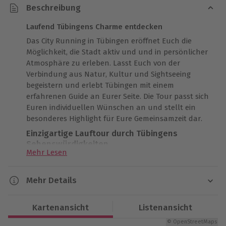
Beschreibung
Laufend Tübingens Charme entdecken
Das City Running in Tübingen eröffnet Euch die
Möglichkeit, die Stadt aktiv und und in persönlicher
Atmosphäre zu erleben. Lasst Euch von der
Verbindung aus Natur, Kultur und Sightseeing
begeistern und erlebt Tübingen mit einem
erfahrenen Guide an Eurer Seite. Die Tour passt sich
Euren individuellen Wünschen an und stellt ein
besonderes Highlight für Eure Gemeinsamzeit dar.
Einzigartige Lauftour durch Tübingens
Sehenswürdigkeiten
Mehr Lesen
Diese private Lauftour deckt 6 bis 12 Kilometer ab
und wird auf Eure persönlichen Interessen
Mehr Details
abgestimmt. Entdeckt die versteckten Ecken der
charmanten Altstadt und die malerischen
Dauer
Neckarauen. Der flexible Treffpunkt ermöglicht einen
Kartenansicht
Listenansicht
Ca. 1,5 Stunden
entspannten Start, während Euch das gemeinsame
© OpenStreetMaps
Warm-up optimal auf die Tour vorbereitet.