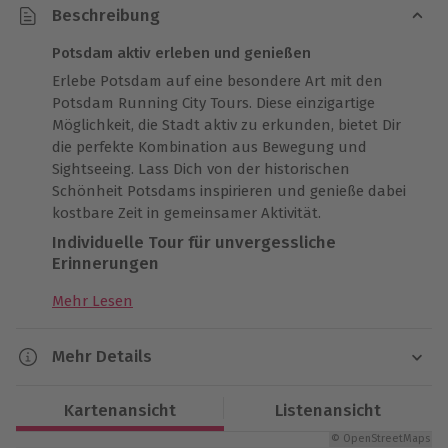
Beschreibung
Potsdam aktiv erleben und genießen
Erlebe Potsdam auf eine besondere Art mit den
Potsdam Running City Tours. Diese einzigartige
Möglichkeit, die Stadt aktiv zu erkunden, bietet Dir
die perfekte Kombination aus Bewegung und
Sightseeing. Lass Dich von der historischen
Schönheit Potsdams inspirieren und genieße dabei
kostbare Zeit in gemeinsamer Aktivität.
Individuelle Tour für unvergessliche
Erinnerungen
Gestalte Deine private Lauftour ganz nach Deinen
Mehr Lesen
Wünschen. Ein erfahrener Guide zeigt Dir nicht nur
die schönsten Orte, sondern gibt Dir auch wertvolle
Mehr Details
Geheimtipps für Deinen Aufenthalt. Der Startpunkt
wird individuell vereinbart, sodass die Tour perfekt in
Dauer
Deine Pläne passt. Genieße die Balance zwischen
Kartenansicht
Listenansicht
Ca. 1,5 Stunden
Sport, Kultur und persönlichen Erlebnissen.
© OpenStreetMaps