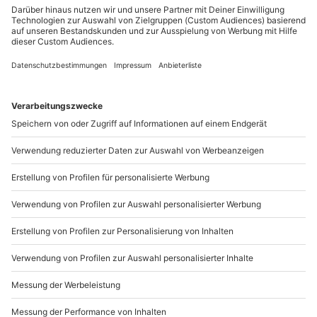
Du möchtest als Firma bestellen?
Gruppengröße: 1-5 Personen
Sichere Dir attraktive Firmenkunden Vorteile.
Hinweis
+49 89 / 21 12 90 20
Vor Ort gibt es keine Umkleidemöglichkeit
Mo-Fr: 9-17 Uhr
b2b@mydays.de
www.b2b.mydays.de/
Artikelnummer
:
59042
Andere Produkte entdecken