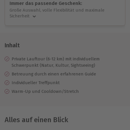
Immer das passende Geschenk:
Große Auswahl, volle Flexibilität und maximale
Sicherheit
Große Auswahl
Über 9.000 unvergessliche Erlebnisse.
Volle Flexibilität
Jeder Gutschein für alle Erlebnisse einlösbar.
Inhalt
Maximale Sicherheit
10 Jahre gültig & verlängerbar.
Private Lauftour (6-12 km) mit individuellem
Schwerpunkt (Natur, Kultur, Sightseeing)
Betreuung durch einen erfahrenen Guide
Individueller Treffpunkt
Warm-Up und Cooldown/Stretch
Alles auf einen Blick