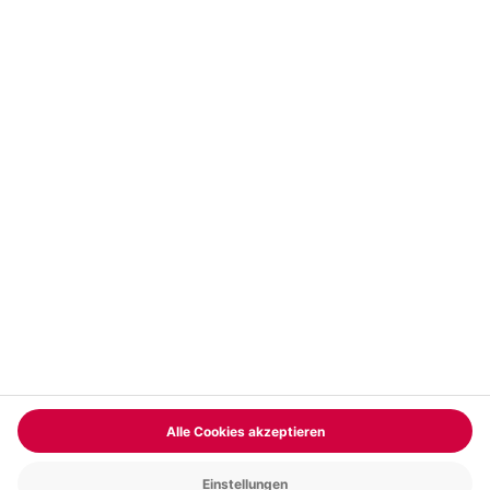
Vertrag widerrufen
FAQs
Kontakt
Zahlungsarten
Über uns
Magazin
Jobs & Karriere
Partnerprogramm
Versand und Lieferung
Presse
AGB
Cookie Einstellungen
Datenschutz
Nutzungsbedingungen
Online-Marktplatz
Barrierefreiheit
Compliance
Impressum
RECHNUNG