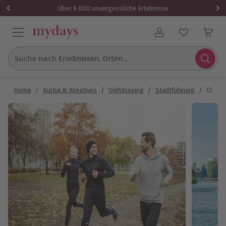
Über 9.000 unvergessliche Erlebnisse
Benutzerkonto
Suche nach Erlebnissen, Orten...
Home
/
Kultur & Kreatives
/
Sightseeing
/
Stadtführung
/
City R