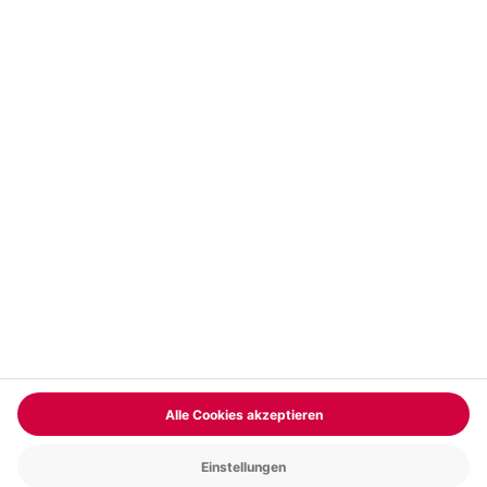
Vertrag widerrufen
FAQs
Kontakt
Zahlungsarten
Über uns
Magazin
Jobs & Karriere
Partnerprogramm
Versand und Lieferung
Presse
AGB
Cookie Einstellungen
Datenschutz
Nutzungsbedingungen
Online-Marktplatz
Barrierefreiheit
Compliance
Impressum
RECHNUNG