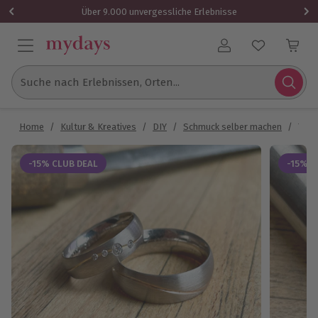
Über 9.000 unvergessliche Erlebnisse
Benutzerkonto
Suche nach Erlebnissen, Orten...
Home
/
Kultur & Kreatives
/
DIY
/
Schmuck selber machen
/
Trau
-15% CLUB DEAL
-15% C