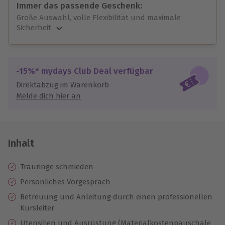
Immer das passende Geschenk:
Große Auswahl, volle Flexibilität und maximale
Sicherheit
Große Auswahl
Über 9.000 unvergessliche Erlebnisse.
Volle Flexibilität
-15%* mydays Club Deal verfügbar
Jeder Gutschein für alle Erlebnisse einlösbar.
Direktabzug im Warenkorb
Maximale Sicherheit
Melde dich hier an
10 Jahre gültig & verlängerbar.
Inhalt
Trauringe schmieden
Persönliches Vorgespräch
Betreuung und Anleitung durch einen professionellen
Kursleiter
Utensilien und Ausrüstung (Materialkostenpauschale