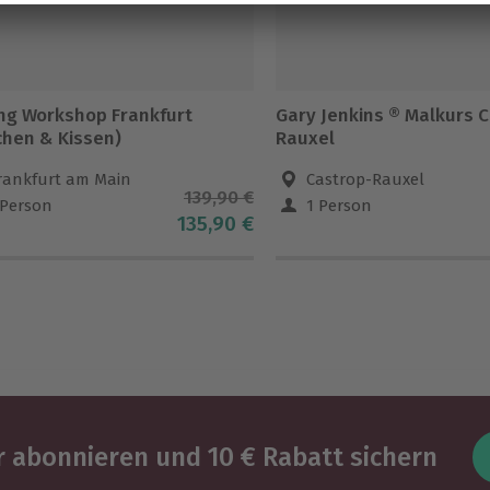
ing Workshop Frankfurt
Gary Jenkins ® Malkurs 
chen & Kissen)
Rauxel
rankfurt am Main
Castrop-Rauxel
139,90 €
 Person
1 Person
135,90 €
 abonnieren und 10 € Rabatt sichern