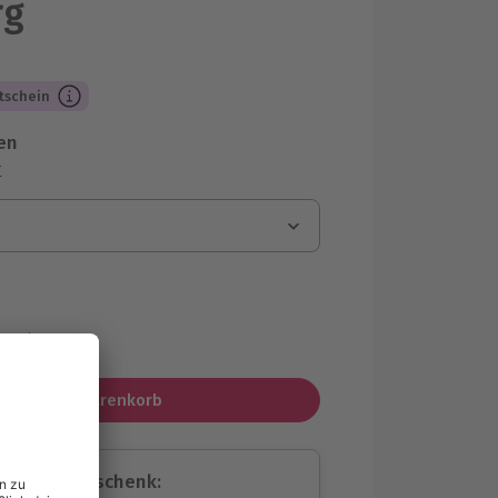
rg
tschein
en
r
MwSt.)
In den Warenkorb
assende Geschenk: