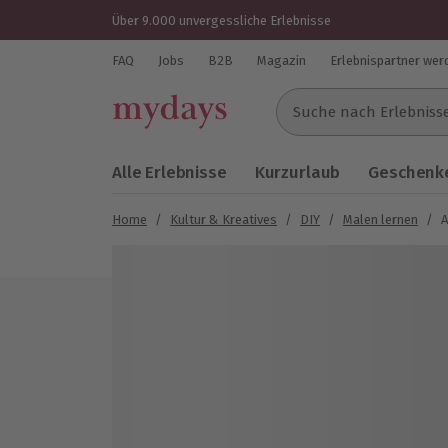
Über 9.000 unvergessliche Erlebnisse
FAQ
Jobs
B2B
Magazin
Erlebnispartner wer
Suche nach Erlebnissen..
Alle Erlebnisse
Kurzurlaub
Geschenke
Home
/
Kultur & Kreatives
/
DIY
/
Malen lernen
/
A
Bild 1 von 13