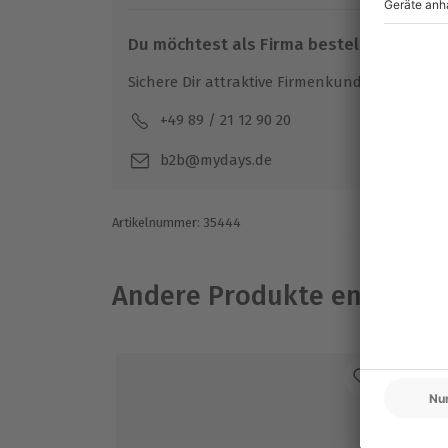
bestimmt nicht wieder vergessen.
Du möchtest als Firma bestellen?
Sichere Dir attraktive Firmenkunden Vorteile.
+49 89 / 21 12 90 20
Mo-F
b2b@mydays.de
Artikelnummer
:
35444
Andere Produkte entdeck
DE