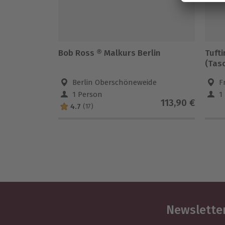
Bob Ross ® Malkurs Berlin
Tuft
(Tas
Berlin Oberschöneweide
F
1 Person
1
113,90 €
4.7
(17)
Newsletter