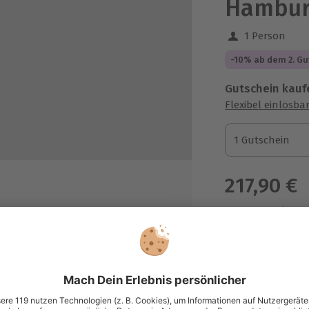
Hambu
1 Person
-10% ab dem 2. Gu
Gutschein kauf
Flexibel einlösba
1 Gutschein
1 Gutschein
1 Gutschein
217,90 €
zzgl. Versand
(inkl. 
Immer das p