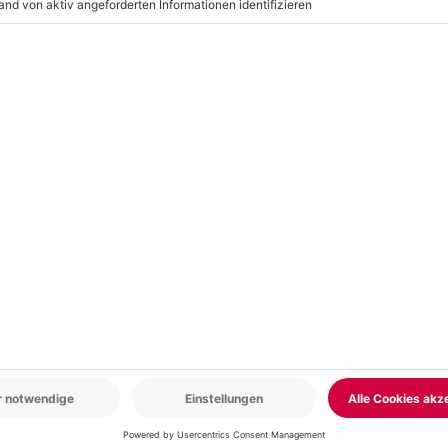
r: 9-17 Uhr
www.b2b.mydays.de/
en
AL
DEAL