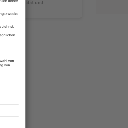
volle Flexibilität und
rheit
wahl
unvergessliche
lität
hein für alle Erlebnisse
icherheit
ltig & verlängerbar.