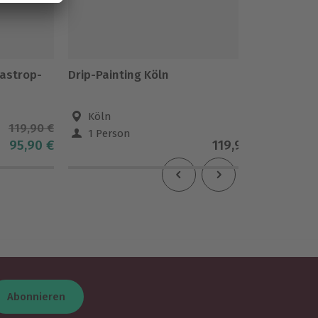
Castrop-
Drip-Painting Köln
Profess
Hambu
Köln
Hamb
119,90 €
1 Person
1-6 
95,90 €
119,90 €
Abonnieren