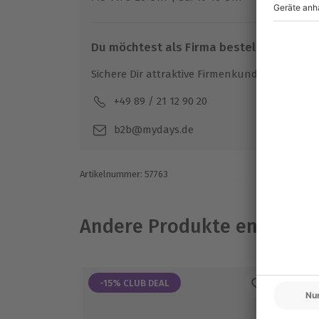
Du möchtest als Firma bestellen?
Sichere Dir attraktive Firmenkunden Vorteile.
+49 89 / 21 12 90 20
Mo-F
b2b@mydays.de
Artikelnummer
:
57763
Andere Produkte entdeck
-15% CLUB DEAL
-1