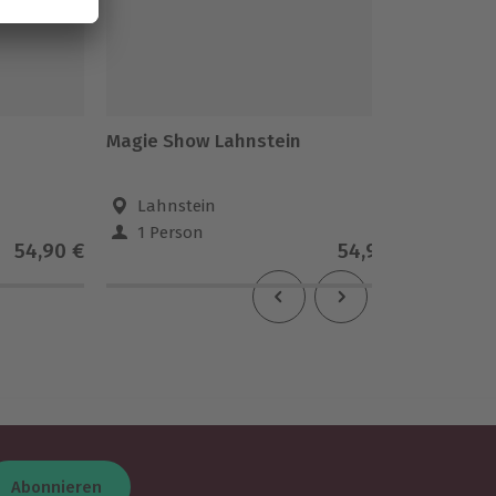
Magie Show Lahnstein
Magie 
Lahnstein
Lim
1 Person
1 Pe
54,90 €
54,90 €
Abonnieren