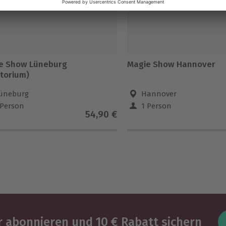
e Show Lüneburg
Magie Show Hannover
itorium)
üneburg
Hannover
 Person
1 Person
54,90 €
 abonnieren und 10 € Rabatt sichern