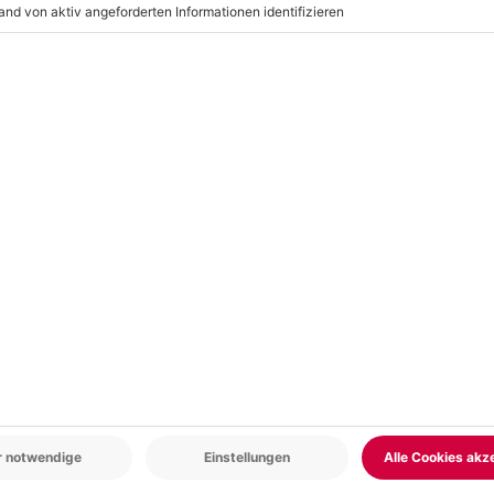
r: 9-17 Uhr
www.b2b.mydays.de/
en
5% CLUB DEAL