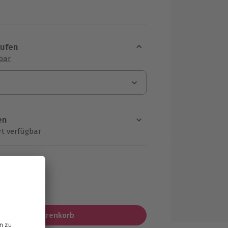
aufen
sbar
en
rt verfügbar
ten Schritt einen Termin aus
MwSt.)
In den Warenkorb