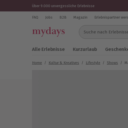
Über 9.000 unvergessliche Erlebnisse
FAQ
Jobs
B2B
Magazin
Erlebnispartner wer
Suche nach Erlebnissen..
Alle Erlebnisse
Kurzurlaub
Geschenke
Home
/
Kultur & Kreatives
/
Lifestyle
/
Shows
/
M
Bild 1 von 5