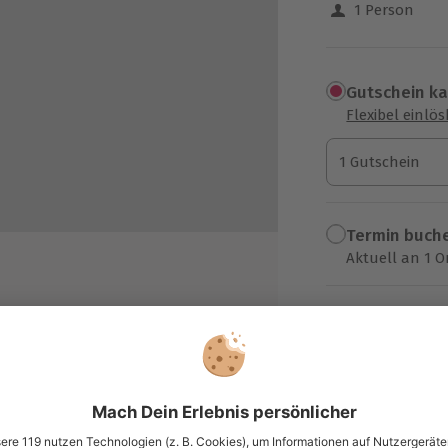
1 Person
Gutschein k
Flexibel einlö
1 Gutschein
1 Gutschein
1 Gutschein
Termin buch
Aktuell an 1 O
Wähle im nächs
54,90 €
er-Duo „Golden Ace“
zzgl. Versand
(inkl. 
auberkunst und Tricks