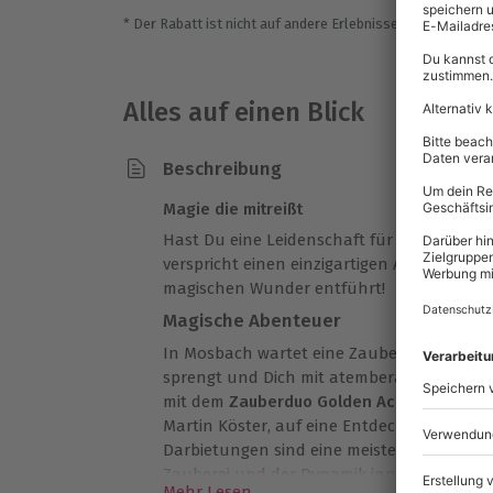
* Der Rabatt ist nicht auf andere Erlebnisse bei der Einlö
Alles auf einen Blick
Beschreibung
Magie die mitreißt
Hast Du eine Leidenschaft für das Mystisc
verspricht einen einzigartigen Abend, der 
magischen Wunder entführt!
Magische Abenteuer
In Mosbach wartet eine Zaubershow auf Dic
sprengt und Dich mit atemberaubenden Per
mit dem
Zauberduo Golden Ace
, bestehen
Martin Köster, auf eine Entdeckungsreise i
Darbietungen sind eine meisterhafte Fusion
Zauberei und der Dynamik innovativer Ideen
Mehr Lesen