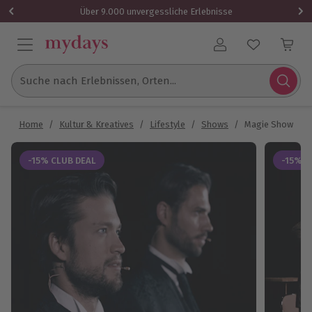
Über 9.000 unvergessliche Erlebnisse
Benutzerkonto
Suche nach Erlebnissen, Orten...
Home
/
Kultur & Kreatives
/
Lifestyle
/
Shows
/
Magie Show Clo
-15% CLUB DEAL
-15% C