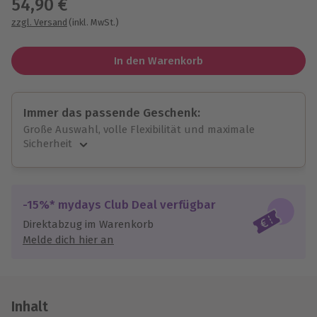
54,90 €
zzgl. Versand
(inkl. MwSt.)
In den Warenkorb
Immer das passende Geschenk:
Große Auswahl, volle Flexibilität und maximale
Sicherheit
Große Auswahl
Über 9.000 unvergessliche Erlebnisse.
Volle Flexibilität
-15%* mydays Club Deal verfügbar
Jeder Gutschein für alle Erlebnisse einlösbar.
Direktabzug im Warenkorb
Maximale Sicherheit
Melde dich hier an
10 Jahre gültig & verlängerbar.
Inhalt