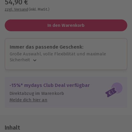
54,90 €
zzgl. Versand
(inkl. MwSt.)
In den Warenkorb
Immer das passende Geschenk:
Große Auswahl, volle Flexibilität und maximale
Sicherheit
Große Auswahl
Über 9.000 unvergessliche Erlebnisse.
Volle Flexibilität
-15%* mydays Club Deal verfügbar
Jeder Gutschein für alle Erlebnisse einlösbar.
Direktabzug im Warenkorb
Maximale Sicherheit
Melde dich hier an
10 Jahre gültig & verlängerbar.
Inhalt