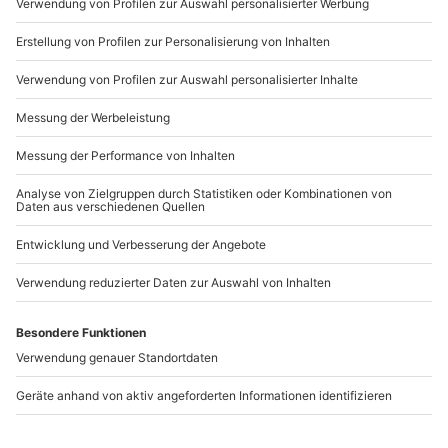
Mo-Fr: 9-17 Uhr
b2b@mydays.de
www.b2b.mydays.de/
Artikelnummer
:
62262
Andere Produkte entdecken
Gin Seminar Stuttgart
City Running Fürth
(für Einsteiger)