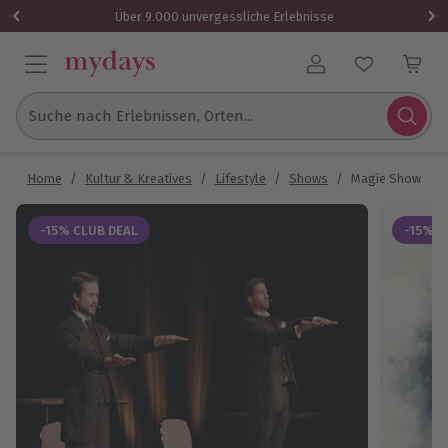
Über 9.000 unvergessliche Erlebnisse
Benutzerkonto
Suche nach Erlebnissen, Orten...
Home
/
Kultur & Kreatives
/
Lifestyle
/
Shows
/
Magie Show Böb
-15% CLUB DEAL
-15% C