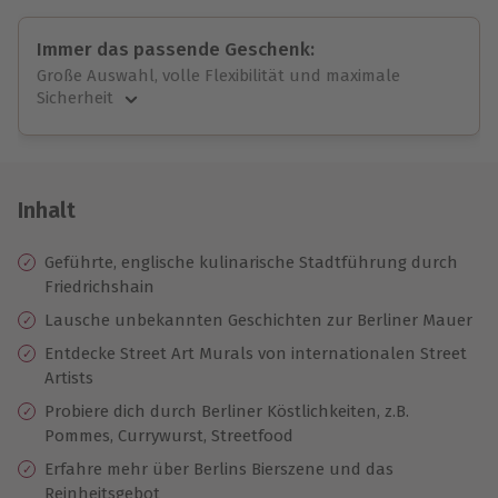
Immer das passende Geschenk:
Große Auswahl, volle Flexibilität und maximale
Sicherheit
Große Auswahl
Über 9.000 unvergessliche Erlebnisse.
Volle Flexibilität
Jeder Gutschein für alle Erlebnisse einlösbar.
Inhalt
Maximale Sicherheit
10 Jahre gültig & verlängerbar.
Geführte, englische kulinarische Stadtführung durch
Friedrichshain
Lausche unbekannten Geschichten zur Berliner Mauer
Entdecke Street Art Murals von internationalen Street
Artists
Probiere dich durch Berliner Köstlichkeiten, z.B.
Pommes, Currywurst, Streetfood
Erfahre mehr über Berlins Bierszene und das
Reinheitsgebot