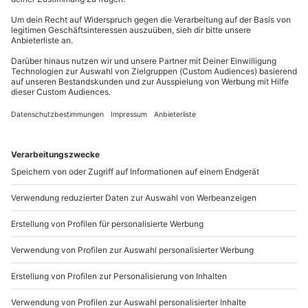
Die Tour wird auf Englisch gehalten
Du erreichst uns telefonisch zu folgenden Zeiten,
außer an bundesweiten Feiertagen:
Mo-Fr: 8-20 Uhr | Sa: 10-16 Uhr
Du möchtest als Firma bestellen?
Sichere Dir attraktive Firmenkunden Vorteile.
+49 89 / 21 12 90 20
Mo-Fr: 9-17 Uhr
b2b@mydays.de
www.b2b.mydays.de/
Artikelnummer
:
59057