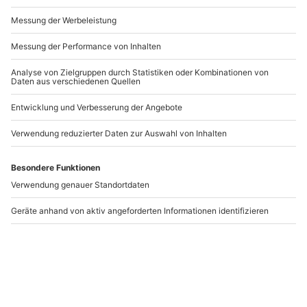
Andere Produkte entdecken
Wein Tasting im "Labor"
Wein Tasting im "Labor"
Luzern
Zürich
Luzern
Zürich
1 Person
1 Person
149,90 €
149,90 €