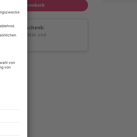
In den Warenkorb
assende Geschenk:
volle Flexibilität und
rheit
wahl
unvergessliche
lität
hein für alle Erlebnisse
icherheit
ltig & verlängerbar.