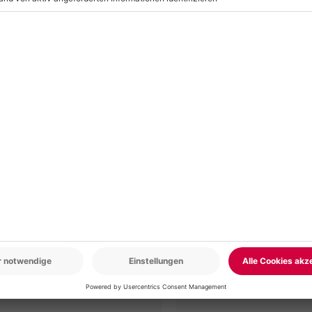
r: 9-17 Uhr
www.b2b.mydays.de/
en