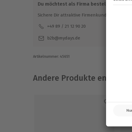
Du möchtest als Firma bestellen?
Sichere Dir attraktive Firmenkunden Vorteile.
+49 89 / 21 12 90 20
Mo-F
b2b@mydays.de
Artikelnummer
:
45651
Andere Produkte entdeck