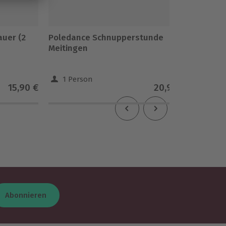
auer (2
Poledance Schnupperstunde
Schlend
Meitingen
Eltv
1 Person
1 Pe
15,90 €
20,90 €
Abonnieren