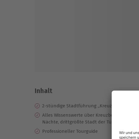
Inhalt
2-stündige Stadtführung „Kreuzberg SO36 - s
Alles Wissenswerte über Kreuzberg SO36: H
Nächte, drittgrößte Stadt der Türkei, u.v.m.
Professioneller Tourguide