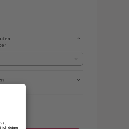
aufen
sbar
en
rt verfügbar
ten Schritt einen Termin aus
MwSt.)