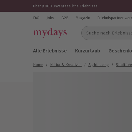
Über 9.000 unvergessliche Erlebnisse
FAQ
Jobs
B2B
Magazin
Erlebnispartner wer
Suche nach Erlebnissen..
Alle Erlebnisse
Kurzurlaub
Geschenke
Home
/
Kultur & Kreatives
/
Sightseeing
/
Stadtfüh
Bild 1 von 6