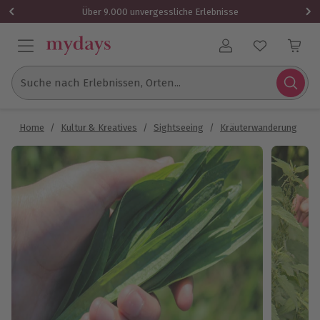
Über 9.000 unvergessliche Erlebnisse
Benutzerkonto
Suche nach Erlebnissen, Orten...
Home
/
Kultur & Kreatives
/
Sightseeing
/
Kräuterwanderung
/
K