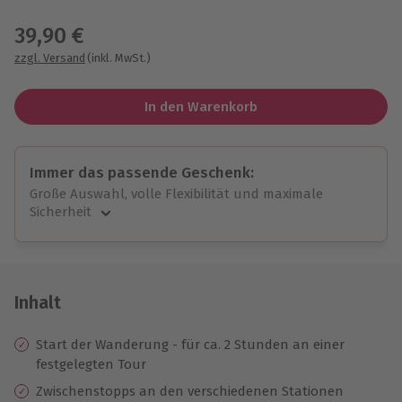
Wähle im nächsten Schritt einen Termin aus
39,90 €
zzgl. Versand
(inkl. MwSt.)
In den Warenkorb
Immer das passende Geschenk:
Große Auswahl, volle Flexibilität und maximale
Sicherheit
Große Auswahl
Über 9.000 unvergessliche Erlebnisse.
Volle Flexibilität
Jeder Gutschein für alle Erlebnisse einlösbar.
Inhalt
Maximale Sicherheit
10 Jahre gültig & verlängerbar.
Start der Wanderung - für ca. 2 Stunden an einer
festgelegten Tour
Zwischenstopps an den verschiedenen Stationen