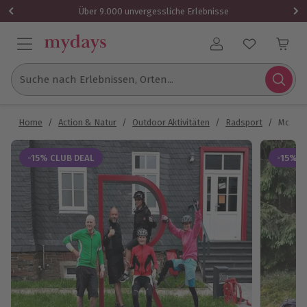
Über 9.000 unvergessliche Erlebnisse
Benutzerkonto
Suche nach Erlebnissen, Orten...
Home
/
Action & Natur
/
Outdoor Aktivitäten
/
Radsport
/
Mounta
-15% CLUB DEAL
-15% C