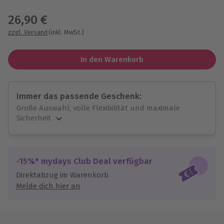
Wähle im nächsten Schritt einen Termin aus
26,90 €
zzgl. Versand
(inkl. MwSt.)
In den Warenkorb
Immer das passende Geschenk:
Große Auswahl, volle Flexibilität und maximale
Sicherheit
Große Auswahl
Über 9.000 unvergessliche Erlebnisse.
Volle Flexibilität
-15%* mydays Club Deal verfügbar
Jeder Gutschein für alle Erlebnisse einlösbar.
Direktabzug im Warenkorb
Maximale Sicherheit
Melde dich hier an
10 Jahre gültig & verlängerbar.