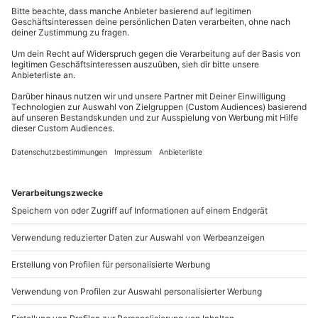
Teilnehmer
geworfen und Eure schönsten Posen gezeigt habt,
1-6 Personen (zusätzliche Teilnehmer gegen
könnt Ihr aus 50 Fotos Eure drei Lieblinge
mydays
GmbH
Aufpreis und nach Absprache möglich)
aussuchen. Diese erhaltet Ihr als Ausdruck in 15x20
Mühldorfstraße 8
und als digitale Datei.
81671
München
Traumtag mit den besten Freunden gefällig? Lust
Du erreichst uns telefonisch zu folgenden Zeiten,
auf
Erinnerungen, die bleiben
? Dann verschenke
außer an bundesweiten Feiertagen:
jetzt das Freunde Fotoshooting in Bonn!
Mo-Fr: 8-20 Uhr | Sa: 10-16 Uhr
Du möchtest als Firma bestellen?
Sichere Dir attraktive Firmenkunden Vorteile.
+49 89 / 21 12 90 20
Mo-Fr: 9-17 Uhr
b2b@mydays.de
www.b2b.mydays.de/