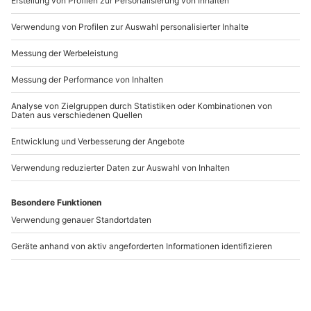
Artikelnummer
:
45831
Andere Produkte entdecken
Parfum Workshop und
Best-Friends-
Party inklusive Drinks
Fotoshooting Kassel
Wien
Wien
Kassel
1 Person
1-6 Personen
79,90 €
72,90 €