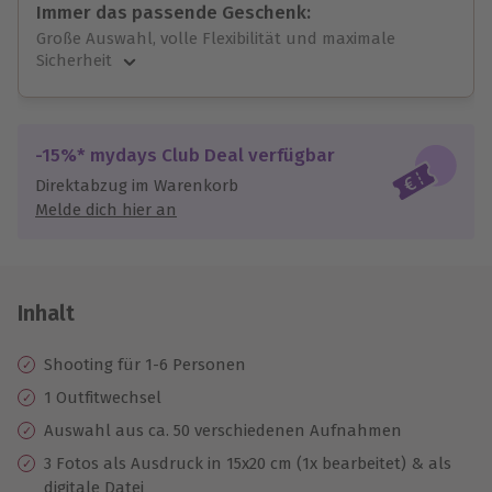
Immer das passende Geschenk:
Große Auswahl, volle Flexibilität und maximale
Sicherheit
Große Auswahl
Über 9.000 unvergessliche Erlebnisse.
Volle Flexibilität
-15%* mydays Club Deal verfügbar
Jeder Gutschein für alle Erlebnisse einlösbar.
Direktabzug im Warenkorb
Maximale Sicherheit
Melde dich hier an
10 Jahre gültig & verlängerbar.
Inhalt
Shooting für 1-6 Personen
1 Outfitwechsel
Auswahl aus ca. 50 verschiedenen Aufnahmen
3 Fotos als Ausdruck in 15x20 cm (1x bearbeitet) & als
digitale Datei