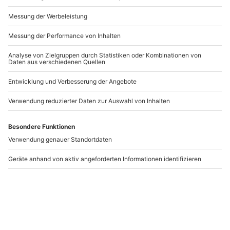
Andere Produkte entdecken
-15% CLUB DEAL
Malkurs Wiener Skyline
Parfum selber machen
Donauturm Wien
Wien
Wien
Wien
1 Person
1 Person
66,90 €
104,90 €
5
(2)