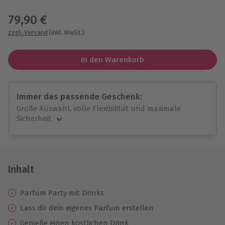
Wähle im nächsten Schritt einen Termin aus
79,90 €
zzgl. Versand
(inkl. MwSt.)
In den Warenkorb
Immer das passende Geschenk:
Große Auswahl, volle Flexibilität und maximale
Sicherheit
Große Auswahl
Über 9.000 unvergessliche Erlebnisse.
Volle Flexibilität
Jeder Gutschein für alle Erlebnisse einlösbar.
Inhalt
Maximale Sicherheit
10 Jahre gültig & verlängerbar.
Parfum Party mit Drinks
Lass dir dein eigenes Parfum erstellen
Genieße einen köstlichen Drink