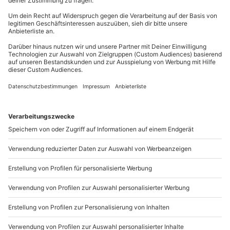
81671
München
Gruppengröße: 15-30 Personen
Du erreichst uns telefonisch zu folgenden Zeiten,
außer an bundesweiten Feiertagen:
Mo-Fr: 8-20 Uhr | Sa: 10-16 Uhr
Du möchtest als Firma bestellen?
Sichere Dir attraktive Firmenkunden Vorteile.
+49 89 / 21 12 90 20
Mo-Fr: 9-17 Uhr
b2b@mydays.de
www.b2b.mydays.de/
Artikelnummer
:
64412