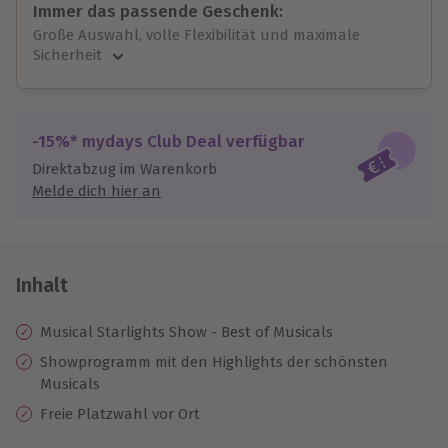
Immer das passende Geschenk:
Große Auswahl, volle Flexibilität und maximale
Sicherheit
Große Auswahl
Über 9.000 unvergessliche Erlebnisse.
Volle Flexibilität
-15%* mydays Club Deal verfügbar
Jeder Gutschein für alle Erlebnisse einlösbar.
Direktabzug im Warenkorb
Maximale Sicherheit
Melde dich hier an
10 Jahre gültig & verlängerbar.
Inhalt
Musical Starlights Show - Best of Musicals
Showprogramm mit den Highlights der schönsten
Musicals
Freie Platzwahl vor Ort