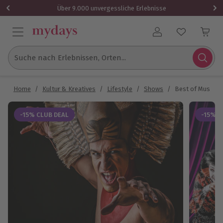
Über 9.000 unvergessliche Erlebnisse
Benutzerkonto
Suche nach Erlebnissen, Orten...
Home
/
Kultur & Kreatives
/
Lifestyle
/
Shows
/
Best of Musical
-15% CLUB DEAL
-15% C