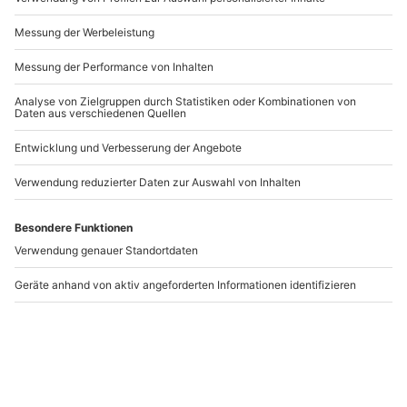
Andere Produkte entdecken
-15% CLUB DEAL
Musical Starlights
Best of Musicals
(Show) Bad Hersfeld
Northeim
Bad Hersfeld
Northeim
1 Person
1 Person
49,90 €
49,90 €